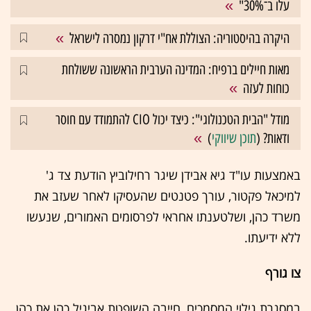
עלו ב־30%"
היקרה בהיסטוריה: הצוללת אח"י דרקון נמסרה לישראל
מאות חיילים ברפיח: המדינה הערבית הראשונה ששולחת
כוחות לעזה
מודל "הבית הטכנולוגי": כיצד יכול CIO להתמודד עם חוסר
ודאות? (
תוכן שיווקי
)
באמצעות עו"ד גיא אבידן שיגר רחילוביץ הודעת צד ג'
למיכאל פקטור, עורך פטנטים שהעסיקו לאחר שעזב את
משרד כהן, ושלטענתו אחראי לפרסומים האמורים, שנעשו
ללא ידיעתו.
צו גורף
במסגרת גילוי המסמכים, חייבה השופטת אביגיל כהן את כהן