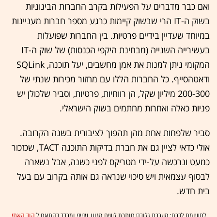
ואם כבר מדברים על הפעילות בקרב החברות הבינוניות
בשוק ה-IT הרי שבשוק קיימות כרגע מספר חברות מעניינות
במיוחד שעדיין בידיים פרטיות. בין החברות שפועלות
בעשירייה השנייה (מבחינת היקפי הכנסות) של שוק ה-IT
המקומי ניתן למנות את אמן מחשבים, יעל תוכנה, SQLink
ודאטהסייף. כל החברות הללו עם מחזור מכירות שנתי של
200-300 מיליון שקל, הן רווחיות, פרטיות, וסביר שלכולן יש
פניות כאלה ואחרות מחתמים בשוק הישראלי.
סביר שלפחות אחת מהן תהפוך לציבורית בשנה הקרובה.
אולי כדאי לציין גם את חברת בדיקות התוכנה TACT, שכזכור
כמעט ונרכשה על-ידי מטריקס לפני כשנה, אבל נשארה
לבסוף עצמאית ויש סיכוי שנראה גם אותה בקרוב עם בעל
בית חדש.
לתשומת לבכם: מערכת גלובס חותרת לשיח מגוון, ענייני ומכבד בהתאם ל
קוד האתי