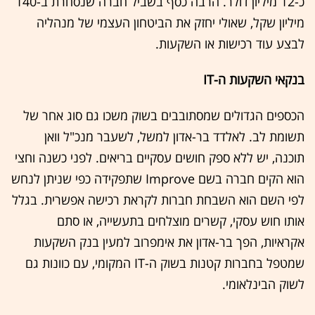
כ-12 מיליון דולר. הרבה כסף בשביל חברה שנסחרת ב-140
מיליון שקל, שאולי יחזק את הביטחון העצמי של מנהליה
לבצע עוד רכישות או השקעות.
בנקאי השקעות ה-IT
הכספים הגדולים שמסתובבים בשוק משכו גם סוג אחר של
תשומת לב. לאלדד בר-אדון למשל, לשעבר מנכ"ל וואן
תוכנה, יש ללא ספק חושים עסקיים בריאים. לפני כשנה וחצי
הוא הקים חברה בשם Improve שתפקידה כפי שניתן לנחש
לפי השם הוא השבחת חברות לקראת רכישה אפשרית. בגלל
אותו חוש עסקי, קשרים מוצלחים בתעשייה, או סתם
אקראיות, הפך בר-אדון את אימפרוב למעין בנק השקעות
שמטפל בחברות קטנות בשוק ה-IT המקומי, עם כוונות גם
לשוק הבינלאומי.