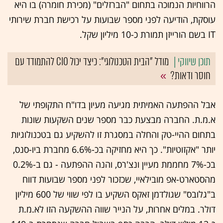
הרווחיות הנמוכה בתחום "הברזלים" (מכירת חומרה) בו היא
עוסקת, הודיעה לפני מספר שבועות על רכישת חברת שירותי
IT בשם הורייזן תמורת כ-10 מיליון שקל.
מודל "הבית הטכנולוגי": כיצד יכול CIO להתמודד עם
חוסר ודאות?
אבל ההפתעה האמיתית מגיעה מעיון בדו"ח התקופתי של
א.מ.ת. החברה מבצעת כבר מספר שנים השקעות שונות
בתחום ההיי-טק והחלה במסגרת זו להשקיע גם בטכנולוגיות
יותר "אקזוטיות". כך היא מחזיקה בכ-6.6% מחברת ביו-סנס,
בכ-7% מחממת מעיין ונצ'רס, והנה ההפתעה - גם ב-0.2%
מהסטארט-אפ מובילאיי, שכזכור לפני מספר שבועות דווח
ב"גלובס" שגולדמן זאקס השקיע בו לפי שווי של 600 מיליון
דולר. במלים אחרות, על הנייר שווה ההשקעה הזו לא.מ.ת