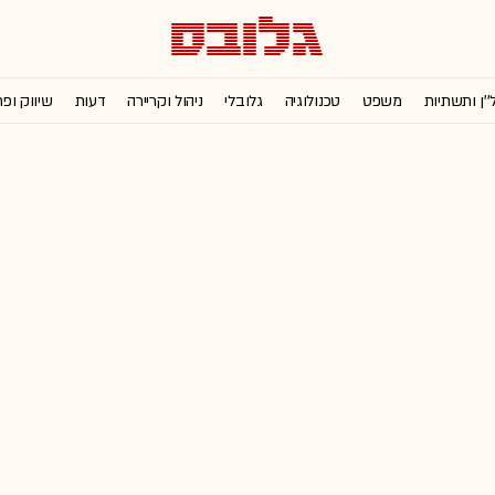
''ן ותשתיות
משפט
טכנולוגיה
גלובלי
ניהול וקריירה
דעות
שיווק ופ