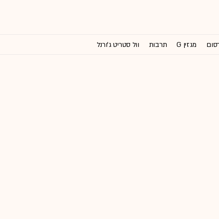
רסום
מגזין G
תרבות
וול סטריט ג'ורנל