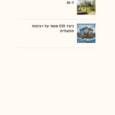
ל-AI
כיצד CIO שומר על רציפות
תפעולית