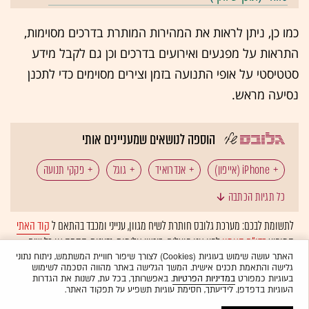
כמו כן, ניתן לראות את המהירות המותרת בדרכים מסוימות,
התראות על מפגעים ואירועים בדרכים וכן גם לקבל מידע
סטטיסטי על אופי התנועה בזמן וצירים מסוימים כדי לתכנן
נסיעה מראש.
הוספה לנושאים שמעניינים אותי
iPhone (אייפון)
אנדרואיד
גוגל
פקקי תנועה
כל תגיות הכתבה
Google Maps
לתשומת לבכם: מערכת גלובס חותרת לשיח מגוון, ענייני ומכבד בהתאם ל
קוד האתי
המופיע
בדו"ח האמון
לפיו אנו פועלים. ביטויי אלימות, גזענות, הסתה או כל שיח
בלתי הולם אחר מסוננים בצורה
אוטומטית
ולא יפורסמו באתר.
האתר עושה שימוש בעוגיות (Cookies) לצורך שיפור חוויית המשתמש, ניתוח נתוני
גלישה והתאמת תכנים אישית. המשך הגלישה באתר מהווה הסכמה לשימוש
בעוגיות כמפורט
במדיניות הפרטיות
. באפשרותך, בכל עת, לשנות את הגדרות
העוגיות בדפדפן. לידיעתך, חסימת עוגיות תשפיע על תפקוד האתר.