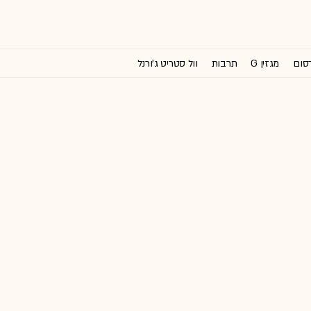
רסום
מגזין G
תרבות
וול סטריט ג'ורנל