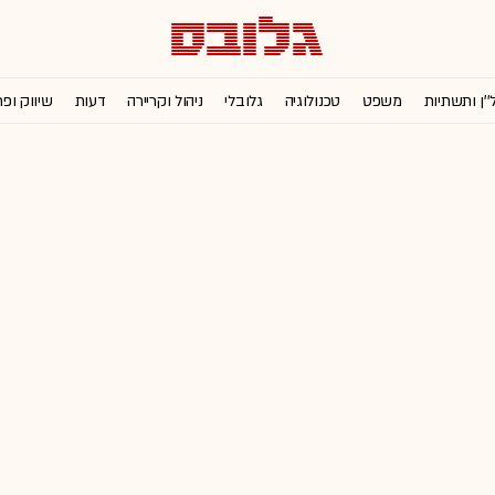
''ן ותשתיות
משפט
טכנולוגיה
גלובלי
ניהול וקריירה
דעות
שיווק ופ