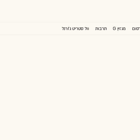
רסום
מגזין G
תרבות
וול סטריט ג'ורנל