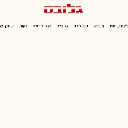
''ן ותשתיות
משפט
טכנולוגיה
גלובלי
ניהול וקריירה
דעות
שיווק ופ