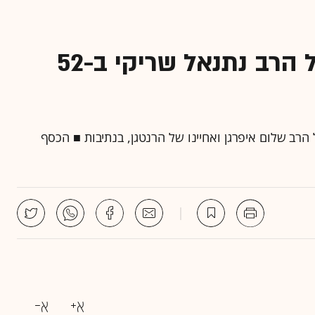
עופר נמרודי רכש טלית של הרב נתנאל שריקי ב-52
רב שלום איפרגן ואחיינו של הרנטגן, בנתיבות ■ הכסף