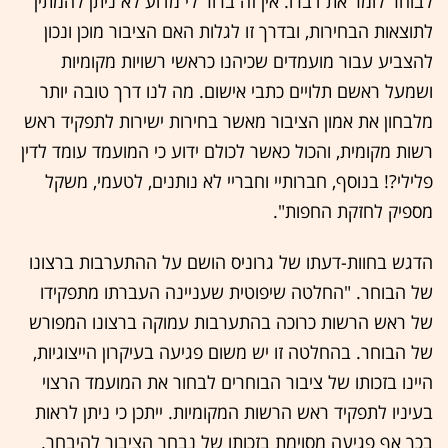
לבוחר לומר את דברו. אין זה ברור לי מדוע לא ניתן להמתין
לתוצאות הבחירות, ובדרך זו לגלות האם הציבור מוכן ונכון
להצביע עבור מועמדים שכיהנו כראשי רשויות מקומיות
ושמעל ראשם תלויים כתבי אישום. מה לנו דרך טובה יותר
מלבחון את אמון הציבור מאשר בחירות ישירות לתפקיד ראש
רשות מקומית, והכול כאשר לכולם ידוע כי המועמד עומד לדין
פלילי?! בנוסף, חברותיי וחבריי לא נותנים, לטעמי, משקל
מספיק לחזקת החפות".
הדגש בחוות-דעתו של גרוניס הושם על ההתערבות ברצונו
של הבוחר. "החלטה שיפוטית שעניינה העברתו מתפקידו
של ראש הרשות כרוכה בהתערבות עמוקה ברצונו המפורש
של הבוחר. בהחלטה זו יש משום פגיעה בעיקרון הייצוגיות,
היינו בזכותו של ציבור הבוחרים לבחור את המועמד הרצוי
בעיניו לתפקיד ראש הרשות המקומיות. ייתכן כי ניתן לראות
בכך אף פגיעה מסוימת בזכותו של נבחר הציבור להיבחר.