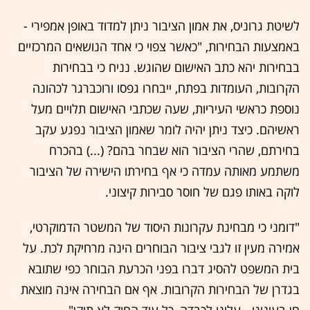
לשיטת גרוניס, את אמון הציבור ניתן למדוד באופן אמפירי -
באמצעות הבחירות, "כאשר צפוי כי אחד הנושאים המרכזיים
בבחירות יהא כתב האישום שהוגש. נניח כי בבחירות
הקרובות, העומדות בפתח, ייבחרו גפסו ורוכברגר לכהונה
נוספת כראשי העיריות, שעה שכתבי האישום תלויים מעל
ראשיהם. כיצד ניתן יהיה לומר שאמון הציבור נפגע עקב
בחירתם, שהרי הציבור הוא שבחר בהם? (...) בהכרח
משתמע מאותה עמדה כי אף בחירתו הישירה של הציבור
לוקה באותו פגם של חוסר סבירות קיצוני.
"דומני כי מבחינת עקרונות היסוד של המשטר הדמוקרטי,
אמירה מעין זו לגבי ציבור הבוחרים הינה מרחיקת לכת. על
בית המשפט להסיג דברו בפני הכרעת הבוחר כפי שתובא
בגדרן של הבחירות הקרובות. אף אם הבחירה אינה מוצאת
חן בעינינו - עלינו לכבדה, כל עוד החוק לא תוקן".