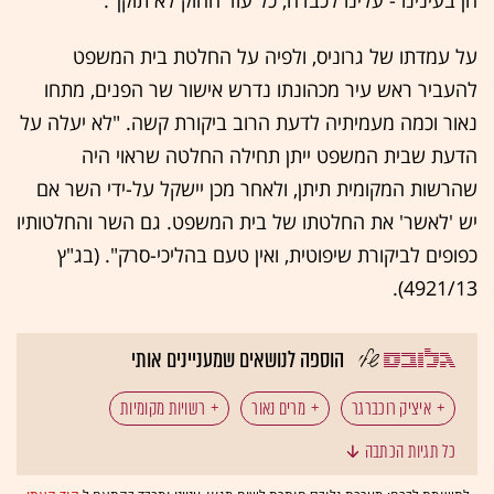
על עמדתו של גרוניס, ולפיה על החלטת בית המשפט
להעביר ראש עיר מכהונתו נדרש אישור שר הפנים, מתחו
נאור וכמה מעמיתיה לדעת הרוב ביקורת קשה. "לא יעלה על
הדעת שבית המשפט ייתן תחילה החלטה שראוי היה
שהרשות המקומית תיתן, ולאחר מכן יישקל על-ידי השר אם
יש 'לאשר' את החלטתו של בית המשפט. גם השר והחלטותיו
כפופים לביקורת שיפוטית, ואין טעם בהליכי-סרק". (בג"ץ
4921/13).
הוספה לנושאים שמעניינים אותי
איציק רוכברגר
מרים נאור
רשויות מקומיות
כל תגיות הכתבה
שמעון גפסו
בג"ץ
יובל יועז