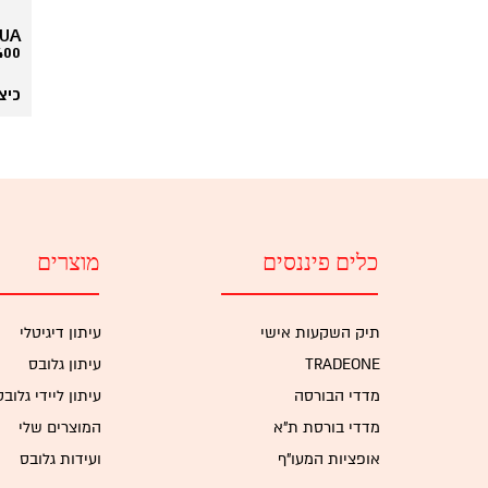
400 מטר מה
כיצד CIO שומר על ר
כלים פיננסים
מוצרים
תיק השקעות אישי
עיתון דיגיטלי
TRADEONE
עיתון גלובס
מדדי הבורסה
עיתון ליידי גלובס
מדדי בורסת ת"א
המוצרים שלי
אופציות המעו"ף
ועידות גלובס