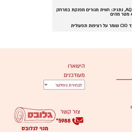
הישראלים ב-2026?
AQUA, נתניה: חווית מגורים מפנקת במרחק
ים
הדירות שמגדירות מחדש א
ציפות תפעולית
שדה פינת סביון: מגורים ב
הישארו
מעודכנים
צור קשר
*
5988
מנוי לגלובס