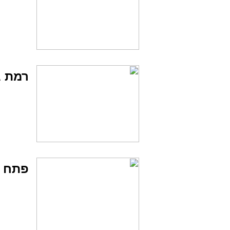
רמת ג
פתח ת