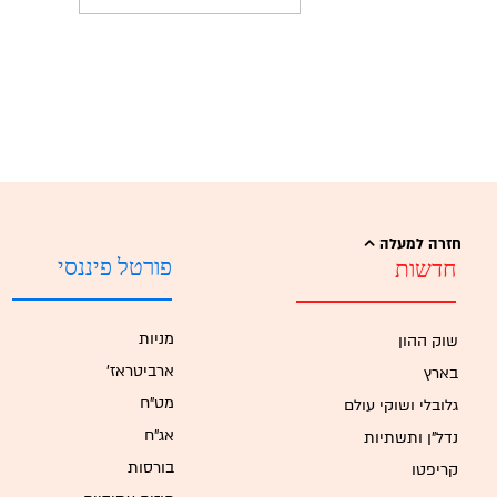
חזרה למעלה
פורטל פיננסי
חדשות
מניות
שוק ההון
'ארביטראז
בארץ
מט"ח
גלובלי ושוקי עולם
אג"ח
נדל"ן ותשתיות
בורסות
קריפטו