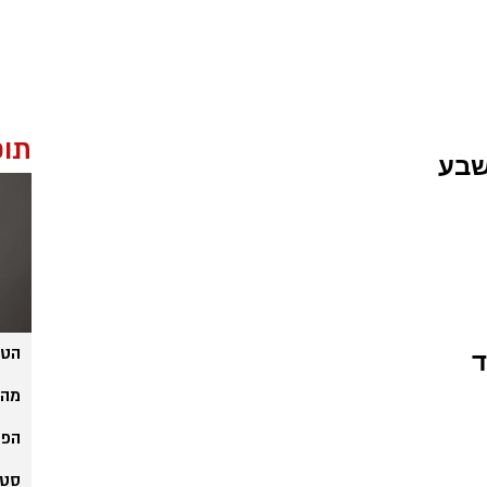
תוכ
שבע
הטכ
ד
מהפ
הפק
סטנ