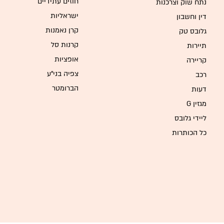
חוזים עתידיים
נתח שוק וצרכנות
ישראליות
דין וחשבון
קרן נאמנות
גלובס טק
קרנות סל
תיירות
אופציות
קריירה
צפיה בני"ע
רכב
הברומטר
דעות
G מגזין
ליידי גלובס
כל הכותרות