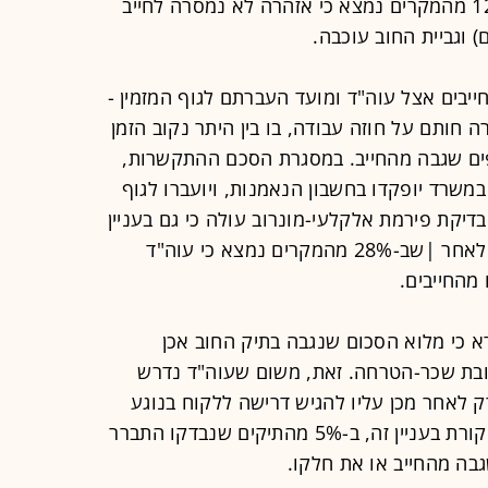
למחיקת התיק בשל חוסר מעש; וב-12% מהמקרים נמצא כי אזהרה לא נמסרה לחייב
יבים אצל עוה"ד ומועד העברתם לגוף המזמין -
 חותם על חוזה עבודה, בו בין היתר נקוב הזמן
ים שגבה מהחייב. במסגרת הסכם ההתקשרות,
משרד יופקדו בחשבון הנאמנות, ויועברו לגוף
בדיקת פירמת אלקלעי-מונרוב עולה כי גם בעניין
זה קיימים כשלים רבים במשרדי עוו"ד, לאחר |שב-28% מהמקרים נמצא כי עוה"ד
מהחייבים.
א כי מלוא הסכום שנגבה בתיק החוב אכן
טובת שכר-הטרחה. זאת, משום שעוה"ד נדרש
ק לאחר מכן עליו להגיש דרישה ללקוח בנוגע
לתשלום שכר-הטרחה. לפי ממצאי הביקורת בעניין זה, ב-5% מהתיקים שנבדקו התברר
בה מהחייב או את חלקו.