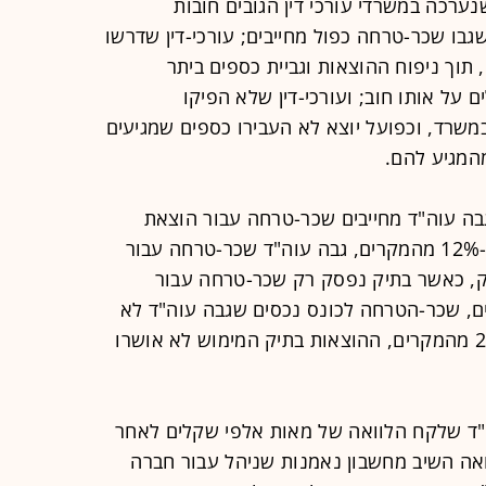
נערכה במשרדי עורכי דין הגובים חובות
 שגבו שכר-טרחה כפול מחייבים; עורכי-דין שדרשו
 תוך ניפוח ההוצאות וגביית כספים ביתר
ם על אותו חוב; ועורכי-דין שלא הפיקו
משרד, וכפועל יוצא לא העבירו כספים שמגיעים
המגיע להם.
 ב-8% מהמקרים, גבה עוה"ד מחייבים שכר-טרחה עבור הוצאת
מכתב התראה וגם שכר-טרח פסוק; וב-12% מהמקרים, גבה עוה"ד שכר-טרחה עבור
יק, כאשר בתיק נפסק רק שכר-טרחה עבור
 נמצא כי ב-12% מהמקרים, שכר-הטרחה לכונס נכסים שגבה עוה"ד לא
אושר על-ידי רשם ההוצל"פ; וכי ב-20% מהמקרים, ההוצאות בתיק המימוש לא אושרו
"ד שלקח הלוואה של מאות אלפי שקלים לאחר
אה השיב מחשבון נאמנות שניהל עבור חברה