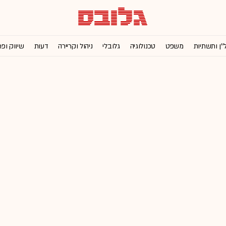
''ן ותשתיות
משפט
טכנולוגיה
גלובלי
ניהול וקריירה
דעות
שיווק ופ