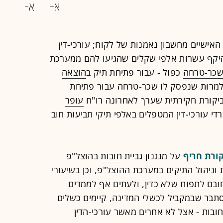
 האישיים מחשבון נאמנות של לקוח; עורכי-דין
היקף עשרות אלפי שקלים שהגיעו להם ממערכת
כר-טרחה
כפול - עבור פתיחת תיק ב
הוצאה
- למרות שנפסק לו שכר-טרחה עבור פתיחת
יקורת חקירתית שערך לאחרונה רו"ח
עופר
 עורכי-דין המטפלים באלפי תיקי תביעות חוב
קורת חריף
על מנגנון גביית
חובות
בהוצל"פ
וניהול התיקים במערכת ההוצל"פ, וכן בשיעורי
ובם לתפוח שלא כדין, ולעתים אף לממדים
תבר שבמקביל לכשלי המדינה, קיימים כשלים
ובות - אצל לא אחרים מאשר עורכי-הדין