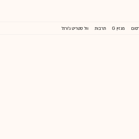
רסום
מגזין G
תרבות
וול סטריט ג'ורנל