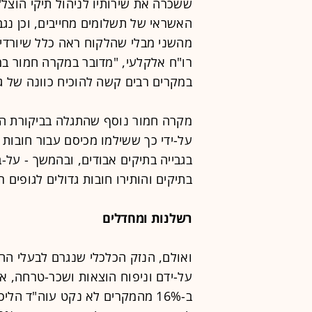
ששכרה את שירותיו לניהול תיקי הוצל
האשראי של תשלומים מחייבים, וכן נגבת
מהשני מבלי שהלקוח ראה כלל שיורדים
רו"ח אלקלעי, "מדובר במקרה חמור במי
במקרים רבים קשה להוכיח כוונה של גנ
מקרה חמור נוסף שהתגלה בביקורת היה
על-ידי כך ששילמו מכיסם עבור חובות ש
בגבייה בתיקים אבודים, ובהמשך - על-
בתיקים והותירו חובות גדולים לגופים ר
רשלנות ומחדלים
ואולם, הנזק הכלכלי שנגרם לבעלי החו
על-ידם וניפוח הוצאות ושכר-טרחה, א
ב-16% מהמקרים לא נקט עוה"ד הל