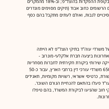
לא הועברו ללקוח החזרי אגרות שזוכו בקופת ההפקדות בהוצל"פ; וב-18% מהמקרים
הרשומים כחוב אבוד (תיקים מסוימים מוגדרים
סיכויים לגבות, ואולם לעתים מתקבל בהם כסף
ל משרדי עוה"ד בתיקי הוצל"פ לא הייתה
ת. במהלך 10 השנים האחרונות ביצעה חברת אלקלעי-מונרוב -
יקה שירותי ביקורת חקירתית לחברות מסחריות
בתחומים שונים - ביקורת בלמעלה מ-650 משרדי עורכי דין ברחבי הארץ, עבור כ-50
רת, כרטיסי אשראי, רשויות מקומיות, תאגידים
ו"ד פעלו בהתאם להנחיית הגורם השוכר.
 זו, נותחו לאחרונה 2,000 תיקי חוב שהגיעו לביקורת המשרד, בהם טיפלו