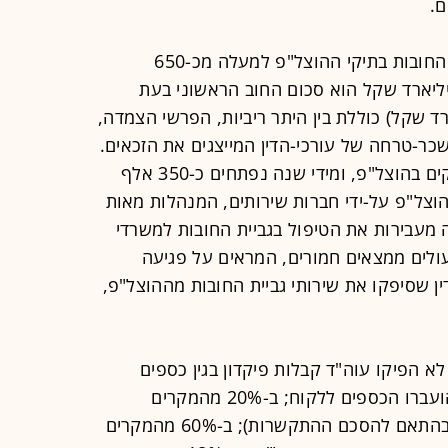
ם.
באוגוסט 2015 היה ההיקף הכולל של החובות בתיקי ההוצל"פ למעלה מכ-650
ארד שקל. מתוך סכום זה, כ-63 מיליארד שקל הוא סכום החוב הראשוני בעת
קים; והיתרה (כ-580 מיליארד שקל) כוללת בין היתר ריביות, הפרשי הצמדה,
כר-טרחה של עורכי-הדין המייצגים את הזכאים.
בשנת 2014 היו רשומים 2.6 מיליון תיקים בהוצל"פ, ומידי שנה נפתחים כ-350 אלף
הוצל"פ על-ידי חברות שירותים, המנהלות מאות
ה מעבירות את הטיפול בגביית החובות למשרדי
ולים ממצאים חמורים, המראים על פגיעה
ן שסיפקו את שירותי גביית החובות מההוצל"פ,
ים שנבדקו לא הפיקו עוה"ד קבלות פיקדון בגין כספים
המתקבלים במשרד, וכפועל יוצא לא הועברו הכספים ללקוח; ב-20% מהמקרים
הועברו הכספים ללקוח באיחור (שלא בהתאם להסכם ההתקשרות); ב-60% מהמקרים