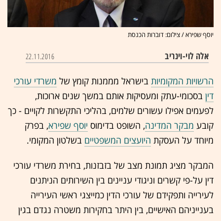
יוסף שפירא / צילום: דוברות הכנסת
אלה לוי-וינריב
22.11.2016
הרשויות המקומיות
בישראל מממנות קומץ של
משרדי עורכי
דין
בסכומי-עתק ומעסיקות אותם במשך שנים ארוכות,
לפעמים אפילו עשורים שלמים, בהליכי התקשרות לקויים - כך
קובע
מבקר המדינה
, השופט בדימוס
יוסף שפירא
, בפרק
מיוחד על העסקת
היועצים המשפטיים
בשלטון המקומי.
המבקר מציג תמונת מצב של בזבזנות, בחירת משרדי עורכי
דין על-פי קשרים וניגודי עניינים בין השירותים הניתנים
לעירייה ותפקידם של עורכי הדין כמייצגי ראשי העירייה
בענייניהם האישיים, בין היתר בחקירות משטרה נגדם בגין