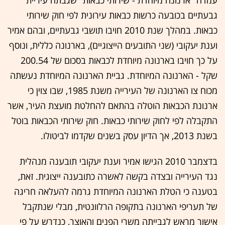
עמדה "ארנונה מיוחדת - שירותי כבאות" שגבתה עיריית
גבעתיים בכובעה כרשות כבאות עירונית לפי חוק שירותי
כבאות. במהלך שנת 2010 חויבו תושבי גבעתיים, ובהם אמיר
וענת יעקובי (שני התובעים הייצוגיים), בארנונה כללית, ונוסף
על כך חויבו בארנונה מיוחדת לכבאות בסכום של 200.54
שקל - הארנונה המיוחדת. גביית הארנונה המיוחדת נעשתה
מכוח צו הארנונה של העירייה משנת 1985, שבו צוין כי
ארנונת הכבאות הוטלה בהתאם להחלטת מועצת העיר, אשר
התקבלה לפי לחוק שירותי כבאות. חוק שירותי הכבאות בוטל
בשנת 2013, אך הדיון עסק בשנים שקדמו לביטולו.
בדצמבר 2010 הגישו אמיר וענת יעקובי תובענה מנהלית
נגד העירייה ובצדה בקשה לאשרה כתובענה ייצוגית. זאת,
בטענה כי הטלת הארנונה המיוחדת גרמה להעלאה חריגה
של תעריפי הארנונה בתקופה הרלוונטית, מבלי שנתקבל
אישור מראש לגבייתה משרי הפנים והאוצר, כנדרש על פי