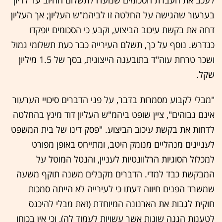
לעכב את העברת הסכומים שנועדו לתשלום החיוב עד לדיון
בערעור שהגישה על החלטה זו לביהמ"ש העליון; אך העליון
דחה את בקשת עיכוב הביצוע, וקבע כי הסכומים יופקדו
כנדרש. נוסף על כך, תשלם העירייה כבר כעת תשלומי גמול
ושכר טרחת עוה"ד בתובענה הייצוגית, בסך של 1.5 מיליון
שקל.
"מבלי לקבוע מסמרות בדבר, על פני הדברים סיכויי הערעור
אינם גבוהים", ציין שופט ביהמ"ש העליון דוד מינץ בהחלטה
לדחות את בקשת עיכוב הביצוע. "פסק דינו של בית המשפט
לעניינים מנהליים מנומק היטב, ומתייחס באופן מפורט
למכלול הסוגיות הרלוונטיות לעניין, והנטל המוטל על
המבקשת כבד למדי. הדברים מקבלים משנה תוקף משעה
שמשרד הפנים חיווה דעתו כי לעירייה לא הייתה סמכות
חוקית לגבות את הארנונה המיוחדת (זאת מבלי להיכנס
לטענות הגנה שונות אשר עשויות לעמוד לה), וכי אין בכוחו