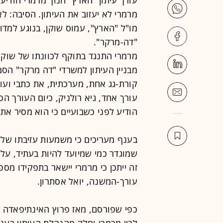
מרמרי לא יעזוב את העיתון. הסיבה: ל
מו"ל "הארץ", עמוס שוקן, בנוגע למדו
"דה-מרקר".
מרמרי התנגד בתוקף לכוונתו של שוקן
מבניין העיתון למשרדי "דה מרקר" הס
קורת-גג אחת, מערכתית, את כתבי ועו
עורך אחד, גיא רולניק, כיום העורך ה
הודיע לפני כשבועיים כי הוא מסיר את
בענף מעריכים כי משמעות עזיבתו של מ
שמוגדר כמי שמיועד להיות בעתיד, על 
זה ייתכן כי מרמרי יישאר בתפקידו מס
עורך-המשנה, יואל אסתרון.
כפי שפורסם, מאז פרוץ האינתיפאדה שר
לבין מרמרי וחלק מהנהלת העיתון בעניי