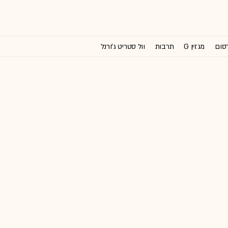
רסום
מגזין G
תרבות
וול סטריט ג'ורנל