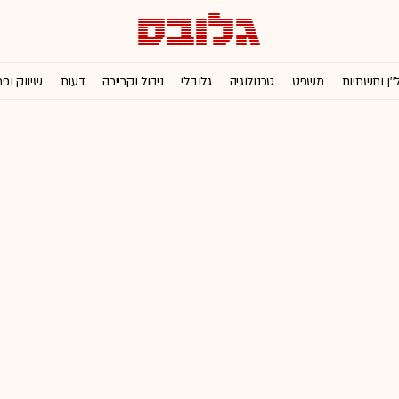
''ן ותשתיות
משפט
טכנולוגיה
גלובלי
ניהול וקריירה
דעות
שיווק ופ