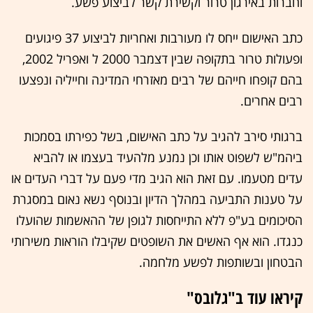
וחברות באירגון טרור וקשירת קשר לביצוע פשע.
כתב האישום ייחס לו מעורבות ואחריות לביצוע 37 פיגועים
ופעולות טרור בתקופה שבין דצמבר 2000 ל ואפריל 2002,
בהם קופחו חייהם של רבים מאזרחי המדינה וחייליה ונפצעו
רבים אחרים.
ברגותי סירב להגיב על כתב האישום, בשל כפירתו בסמכות
ביהמ"ש לשפוט אותו וכן נמנע מלהעיד בעצמו או להביא
עדים מטעמו. עם זאת הוא הגיב מדי פעם על דברי העדים או
על טענות התביעה במהלך הדיון ובנוסף נשא נאום במסגרת
הסיכומים בע"פ ללא התייחסות לגופן של ההאשמות שהועלו
כנגדו. הוא אף האשים את השופטים שקיבלו הוראות משירותי
הבטחון ובשותפות לפשע מלחמה.
קיראו עוד ב"גלובס"