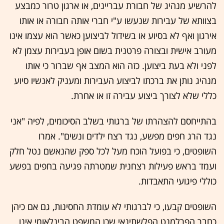
להרשיע מנהיג של חבורת עבריינים, או ארגון טרור כמבצע
בצוותא של עבירות שנעשו ע"י חברי אותה חבורה או אותו
אירגון ואף לא בסיוע או בשידול לביצוען כאשר הוא עצמו אינו
מעורב אישית ובצורה פרטנית בשום אופן בעבירות עצמן לא
לפני ולא בעת ביצוען. כזה הוא המצב אף שברור כי אותו
מנהיג נותן את ברכתו לביצוע העבירות ומעניק לאנשיו סיוע
כללי שלא לצורך ביצוע עבירה זו או אחרת.
בהתייחסם להצהרתו של ברגותי בשלב הסיכומים, לפיה "אני
נגד הרג חפים מפשע, נגד רצח ילדים ונשים". אמרו
השופטים, כי בפועל הוכח מעל לכל ספק שהנאשם נטל חלק
ועמד בראש פעילות רצחנית שמטרתה פגיעה בחפים בפשע
כוללי פיגועי התאבדות.
השופטים קבעו, כי לברגותי לא עומדת החסינות, גם אם כיהן
כחבר הפרלמנט הפלשתינאי שכן המשפט הבינלאומי אינו