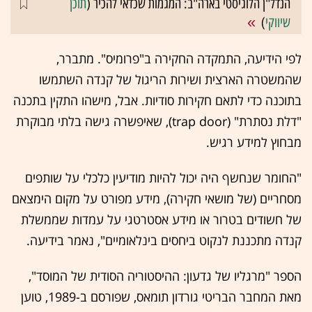
הנדל"ן הלוגיסטי בארה"ב: המגמות שכדאי להכיר (
תוכן
שיווקי
)
לפי הידיעה, התמקדה החקירה ב"פרומיס". מתברר,
שהמשטרה הארצית ושירות הריגול של קנדה השתמשו
בתוכנה כדי לתאם חקירות סודיות. אבל, מישהו התקין בתכנה
"דלת נסתרת" (trap door), שאיפשרה גישה בלתי מבוקרת
מבחוץ למידע רגיש.
"החומר שנחשף היה יכול להיות מודיעין כלכלי על שותפים
מסחריים (של מושאי חקירה), מידע מפורט על מקום הימצאם
של חשודים בטרור או מידע אסטרטגי על עמדות שממשלת
קנדה מתכננת לנקוט ביחסים בינלאומיים", נאמר בידיעה.
הספר "מרגליו של גדעון: ההיסטוריה הסודית של המוסד",
מאת המחבר הבריטי גורדון תומאס, שפורסם ב-1989, טוען