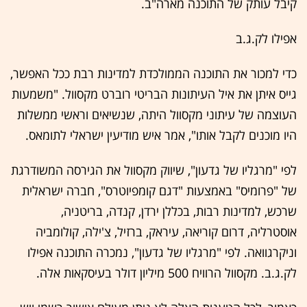
קיבל עותק של התוכנה מארה"ב.
אפילו לק.ג.ב
כדי למכור את התוכנה הממולכדת למדינות רבת ככל האפשר,
גייס איתן את איל העיתונות הבריטי רוברט מקסוול. "משמעות
העוצמה של עיתוני מקסוול היתה, שנשיאים וראשי ממשלות
היו מוכנים לקבל אותו", אמר איש מודיעין ישראלי לתומאס.
לפי "מרגליו של גדעון", שיווק מקסוול את הגירסה המשודרגת
של "פרומיס" באמצעות "דגם קומפיוטרס", חברה ישראלית
שרכש, למדינות רבות, בכללן ירדן, קנדה, בריטניה,
אוסטרליה, דרום קוריאה, עיראק, ברזיל, צ'ילה, קולומביה
וניקרגוואה. לפי "מרגליו של גדעון", נמכרה התוכנה אפילו
לק.ג.ב. מקסוול הרוויח 500 מיליון דולר בעיסקאות אלה.