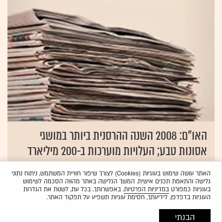
האו"ם: 2008 השנה ההרסנית ביותר במושגי
אסונות טבע; העלויות מוערכות ב-200 מיליארד
דולר
האתר עושה שימוש בעוגיות (Cookies) לצורך שיפור חוויית המשתמש, ניתוח נתוני
04.01.2009
שירות גלובס
גלישה והתאמת תכנים אישית. המשך הגלישה באתר מהווה הסכמה לשימוש
בעוגיות כמפורט
במדיניות הפרטיות
. באפשרותך, בכל עת, לשנות את הגדרות
העוגיות בדפדפן. לידיעתך, חסימת עוגיות תשפיע על תפקוד האתר.
הבנתי