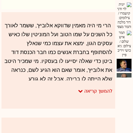
הרי מי היה מאמין שדווקא אלוביץ', ששמר לאורך
כל השנים על שמו הטוב ועל המוניטין שלו כאיש
עסקים הגון, ימצא את עצמו כמי שנאלץ
להסתופף בחברת אנשים כמו חבר הכנסת דוד
ביטן כדי שאלה יסייעו לו בעסקיו. מי שמכיר היטב
את אלוביץ', אומר שאם הוא הגיע לשם, כנראה
שלא הייתה לו ברירה. אבל זה לא גורע
מאחריותו. בעבר היה לו את אבי גבאי כמנכ"ל
ואת שלמה רודב כיו"ר, ושניהם ידעו לנווט את
הקבוצה כך שאלוביץ' יכול היה להרשות לעצמו
להתרחק בבטחה מאור הזרקורים. הוא יכול היה
להיות בטוח שעסקיו מנוהלים בצורה הטובה
ביותר, וששניהם הם עזר כנגדו.