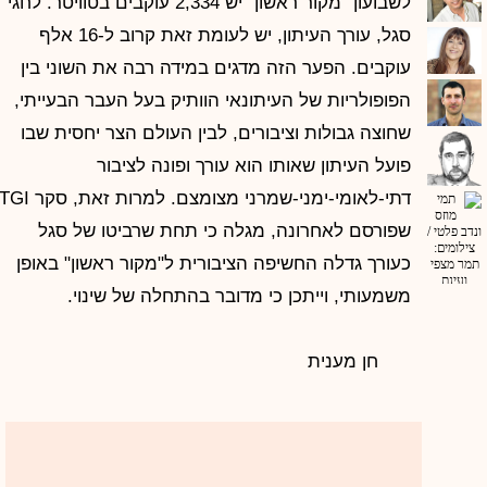
לשבועון "מקור ראשון" יש 2,334 עוקבים בטוויטר. לחגי
סגל, עורך העיתון, יש לעומת זאת קרוב ל-16 אלף
עוקבים. הפער הזה מדגים במידה רבה את השוני בין
הפופולריות של העיתונאי הוותיק בעל העבר הבעייתי,
שחוצה גבולות וציבורים, לבין העולם הצר יחסית שבו
פועל העיתון שאותו הוא עורך ופונה לציבור
דתי-לאומי-ימני-שמרני מצומצם. למרות זאת, סקר GI
שפורסם לאחרונה, מגלה כי תחת שרביטו של סגל
כעורך גדלה החשיפה הציבורית ל"מקור ראשון" באופן
משמעותי, וייתכן כי מדובר בהתחלה של שינוי.
חן מענית