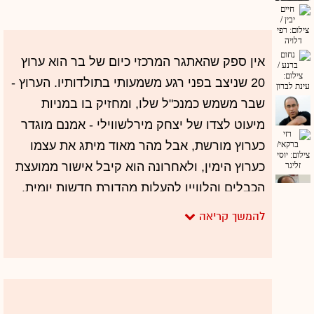
אין ספק שהאתגר המרכזי כיום של בר הוא ערוץ
20 שניצב בפני רגע משמעותי בתולדותיו. הערוץ -
שבר משמש כמנכ"ל שלו, ומחזיק בו במניות
מיעוט לצדו של יצחק מירלשווילי - אמנם מוגדר
כערוץ מורשת, אבל מהר מאוד מיתג את עצמו
כערוץ הימין, ולאחרונה הוא קיבל אישור ממועצת
הכבלים והלוויין להעלות מהדורת חדשות יומית.
המהדורה אמורה לצאת לדרך בחודשים הקרובים,
ובערוץ יצטרכו לעמוד גם באתגר ההפקתי הלא
פשוט, ובעיקר באתגר התוכן. האם יש מקום
למהדורת חדשות בעלת אג'נדה שונה במובהק
והאם היא תוכל למשוך אליה את הצופים
מהערוצים המרכזיים? השנה נתחיל לקבל את