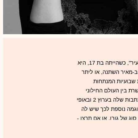
נראה שמאז שיצא לאור ספרה הראשון "מדריך לעיתונאי הצעיר", כשהייתה בת 17, היא
-מאיר השתנה, או ליתר
 שבועיות המנתחות
ת בין העולם החילוני
לעולם המסורתי-דתי-חרדי הלך והתעצם, והדבר ניכר גם בכתבות שלה בערוץ 2 ובאופי
היהודי", הוא דוגמה נוספת לכך שיש לה
וג של גורו, או אם תרצו -