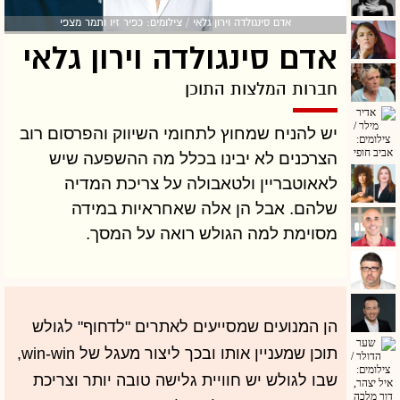
אדם סינגולדה וירון גלאי / צילומים: כפיר זיו ותמר מצפי
אדם סינגולדה וירון גלאי
חברות המלצות התוכן
יש להניח שמחוץ לתחומי השיווק והפרסום רוב
הצרכנים לא יבינו בכלל מה ההשפעה שיש
לאאוטבריין ולטאבולה על צריכת המדיה
שלהם. אבל הן אלה שאחראיות במידה
מסוימת למה הגולש רואה על המסך.
הן המנועים שמסייעים לאתרים "לדחוף" לגולש
תוכן שמעניין אותו ובכך ליצור מעגל של win-win,
שבו לגולש יש חוויית גלישה טובה יותר וצריכת