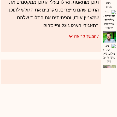
תוכן מותאמת, ואילו בעלי התוכן ממקסמים את
התוכן שהם מייצרים, מקרבים את הגולש לתוכן
שמעניין אותו, ומפחיתים את התלות שלהם
בתאגידי הענק גוגל ופייסבוק.
מדובר בשתי חברות ישראליות מצליחות מאוד
בעולם בתחום המלצות התוכן, אבל כמו ישראלים
טובים, בסופו של דבר התחרות על הזירה
המקומית - גם אם המשמעות הכלכלית שלה לא
מאוד מהותית לשורה התחתונה שלהן - חשובה
להן מאוד. ובתחרות הזאת מי שמנצחת השנה היא
דווקא טאבולה, שנכנסה לפעילות בישראל הרבה
יותר מאוחר מאאוטבריין ולכן השוק כבר היה
42
לכאורה "כבוש". אבל בנחישות ובאגרסיביות
הצליחה טאבולה תוך שנה וחצי להפוך לשחקן
המשמעותי. בהתחלה על ידי חתימת הסכם עם