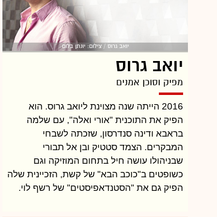
יואב גרוס / צילום: יונתן בלום
יואב גרוס
מפיק וסוכן אמנים
2016 הייתה שנה מצוינת ליואב גרוס. הוא
הפיק את התוכנית "אורי ואלה", עם שלמה
בראבא ודינה סנדרסון, שזכתה לשבחי
המבקרים. הצמד סטטיק ובן אל תבורי
שבניהולו עושה חיל בתחום המוזיקה וגם
כשופטים ב"כוכב הבא" של קשת, הזכיינית שלה
הפיק גם את "הסטנדאפיסטים" של רשף לוי.