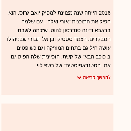
2016 הייתה שנה מצוינת למפיק יואב גרוס. הוא
הפיק את התוכנית "אורי ואלה", עם שלמה
בראבא ודינה סנדרסון להוט, שזכתה לשבחי
המבקרים. הצמד סטטיק ובן אל תבורי שבניהולו
עושה חיל גם בתחום המוזיקה וגם כשופטים
ב"כוכב הבא" של קשת, הזכיינית שלה הפיק גם
את "הסטנדאפיסטים" של רשף לוי.
בתחום הילדים גרוס אחראי לסדרה המצליחה
"אלישע", שכעת משודרת בערוץ הילדים שנותר
רק בהוט, ובמקביל הוא גם מפיק תוכנית בכיכובה
של נועה קירל לערוץ yes KIDZ, שהחליף את
הערוץ הוותיק ב-yes. אלה כמובן רק חלק קטן
מההפקות שלהן הוא אחראי, והוא עובד גם עם
רשת ("שנות השמונים"), ערוץ 10 ("חברות",