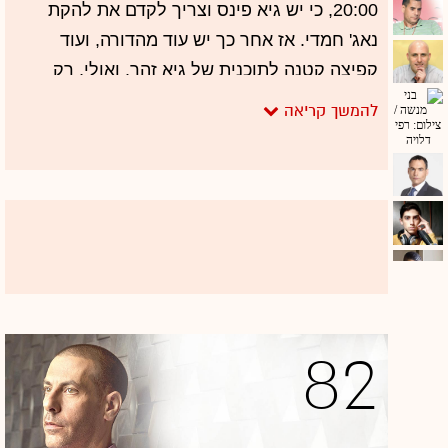
20:00, כי יש גיא פינס וצריך לקדם את להקת
נאג' חמדי. אז אחר כך יש עוד מהדורה, ועוד
קפיצה קטנה לתוכנית של גיא זהר. ואולי, רק
אולי, כדאי לבקר גם ב"לילה כלכלי" לדבר קצת
על תקציב הביטחון? ואחר כך אולי עוד איזו
הופעה עם הלהקה. ובין לבין הוא הספיק תחקיר
ל"המקור" על הכשלים בחטיבת גבעתי.
אנדרה טבקוף
82