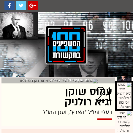
עמוס שוקן וגיא רולניק / צילומים: יוסי כהן ויוסי זליגר
21
עמוס שוקן
וגיא רולניק
בעלי ומו"ל "הארץ", וסגן המו"ל