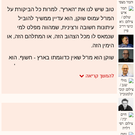
טוב שיש לנו את "הארץ". למרות כל הביקורת על
המו"ל עמוס שוקן, הוא עדיין ממשיך להוביל
עיתונות חשובה ורצינית, שמהווה מפלט למי
שנמאס לו מכל הצהוב הזה, או המתלהם הזה, או
הימין הזה.
שוקן הוא מו"ל שאין כדוגמתו בארץ - חשוף. הוא
מדבר ומצייץ ואומר את דעותיו. הוא נגיש - כל
אחד יכול לפנות אליו בטוויטר ולקבל תשובה.
בזרוע השנייה של העיתון - "דה מרקר" - ממשיך
לככב גיא רולניק, שפרסם השנה את הטור הכי
חשוב בקריירה שלו (אם לא הבנתם את הרמז - זה
הטור הכי חשוב בקריירה שלכם). הכל נמצא שם
בטורים שלו - הכתיבה המצוינת, הידענות,
הניתוחים, הביקורתיות. ולדברים יש הדים, יש