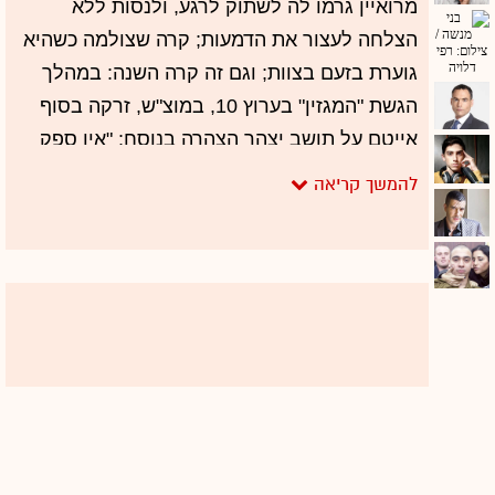
מרואיין גרמו לה לשתוק לרגע, ולנסות ללא
הצלחה לעצור את הדמעות; קרה שצולמה כשהיא
גוערת בזעם בצוות; וגם זה קרה השנה: במהלך
הגשת "המגזין" בערוץ 10, במוצ"ש, זרקה בסוף
אייטם על תושב יצהר הצהרה בנוסח: "אין ספק
שמדובר במתנחל שפוי". אמירה, שאיך לומר, לא
התקבלה בהבנה יתרה.
קוטלר היא לא הראשונה שהייתה לה פליטת פה
בשידור, וגם לא היחידה שלא הבחינה שהיא
מצולמת כשהיא מנסה בעצבים וכעס להאיץ
בטלפרומפטר. אבל כשזה קורה לך בעידן
הרשתות החברתיות, את צריכה להביא בחשבון
שגם ארבע שניות שהיית מעדיפה למחוק
86
ולהשכיח, הופכות מהר מאוד להיות ויראליות. עם
זאת, האירועים האלה לא פגעו במעמדה ובכבודה