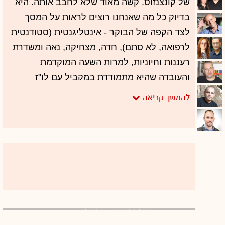
של קונצנזוס. קשה מאוד שלא לחבב אותה. היא
בדיוק כל מה שאנחנו רוצים לראות על המסך
לצד הקפה של הבוקר - אינטליגנטית (סטודנטית
לרפואה, לא סתם), חדה, מצחיקה, נאה ומשדרת
רעננות וחיוניות, למרות השעה המוקדמת
והעובדה שהיא מתמודדת במקביל עם לו"ז
מטורף. אבל יותר מכל אלה קורח מתאימה
לתפקיד, ולו רק משום שהיא מאזנת בצורה
מושלמת את אברי גלעד. שניהם יחד זה יין ויאנג.
הכימיה נהדרת, השיח ביניהם זורם, הם משלימים
זו את משפטו של זה, וגם כאשר כל אחד מהם
שולף תגובה מהמותן ומצחיק את השני - היא בול
בפוני, כך שקשה להאמין שזה לא מתואם.
אחרי הכל מדובר באתגר לא פשוט - גלעד,
אורלי וילנאי וגיא מרוז / צילומים: רמי זרנגר
המבוגר והמנוסה, ידוע כביקורתי, קצר סבלנות