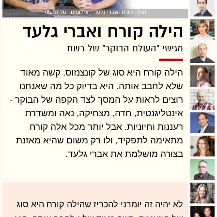
הילה קורח ואברי גלעד / צילומים: טל גבעוני
הילה קורח ואברי גלעד
מגישי "העולם הבוקר" של רשת
הילה קורח היא סוג של קונצנזוס. קשה מאוד
שלא לחבב אותה. היא בדיוק כל מה שאנחנו
רוצים לראות על המסך לצד הקפה של הבוקר -
אינטליגנטית, חדה, מצחיקה, נאה ומשדרת
רעננות וחיוניות. אבל יותר מכל אלה קורח
מתאימה לתפקיד, ולו רק משום שהיא מאזנת
בצורה מושלמת את אברי גלעד.
לא יהיה זה יומרני להכריז שהילה קורח היא סוג