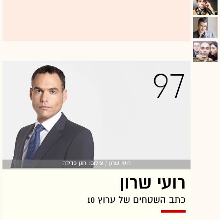
וב-2016 היה אחראי למופעים כמו "לורד אוף דה
דאנס" ו"דיסני על הקרח".
יונתן כיתאין
97
רועי שרון / צילום: רונן פדידה
רועי שרון
כתב השטחים של ערוץ 10