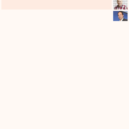
נכנסה סוני פיקצ'רס הענקית לשותפות של 50%,
בחברה-בת של דורי מדיה. גם זה מעניק לחברה
73
כוח ויציבות.
יונתן כיתאין
כרמלה מנשה / צילום: תמר מצפי
כרמלה מנשה
הכתבת הצבאית של קול ישראל
אם מישהו העז אי-פעם להרים גבה על כישוריה
של אישה לשמש כמומחית ופרשנית לענייני