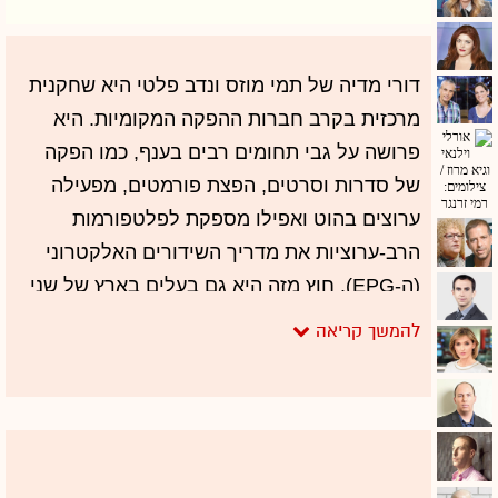
דורי מדיה של תמי מוזס ונדב פלטי היא שחקנית
מרכזית בקרב חברות ההפקה המקומיות. היא
פרושה על גבי תחומים רבים בענף, כמו הפקה
של סדרות וסרטים, הפצת פורמטים, מפעילה
ערוצים בהוט ואפילו מספקת לפלטפורמות
הרב-ערוציות את מדריך השידורים האלקטרוני
(ה-EPG). חוץ מזה היא גם בעלים בארץ של שני
ערוצי ויוה הפופולריים שמשודרים ב-yes ובהוט.
השנה הייתה אחראית דורי מדיה להפקת סדרת
המקור המצליחה ביותר של הוט, "מטומטמת",
שגם נמכרה בהמשך לערוץ גדול במקסיקו.
וכחלק מהטרנד של כניסת חברות רב-לאומיות
לתחום הטלוויזיה בישראל, לפני יותר משנתיים