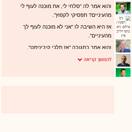
והוא אמר לה "סלחי לי, את מוכנה לעוף לי
מהעיניים? תפסיקי לקפוץ".
אז היא השיבה לו "אני לא מוכנה לעוף לך
מהעיניים".
והוא אמר בתגובה "אז תלכי קיבינימט".
ואז היא אמרה שהיא עושה את תפקידה, והוא אמר
שהיא תעוף לו מהעיניים, והיא אמרה, והוא אמר,
ואז הוא פספס מדרגה וכמעט נפל. והשאר
היסטוריה והיסטריה ברשתות החברתיות.
לא בטוח שעמליה דואק הייתה רוצה שהשיחה
הזאת עם איש העסקים אליעזר פישמן תהיה
הכותרת של פועלה בשנת 2016. אבל כך יצא.
ככה קורה כשאת הכתבת הכלכלית של מהדורת