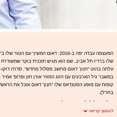
שלו ברדיו תל אביב, שם הוא מגיש תוכנית בוקר שמשודרת ג
עלתה בהוט "חנוך דאום מחשב מסלול מחדש", סדרה דוקו-
במשבר גיל הארבעים עם הזוג המוזר אורן חזן ופרופ' אמיר חצ
קופות עם מופע הסטנדאפ שלו "חנוך דאום אוכל את הראש"
בחו"ל).
אולם מעל לכל העשייה של דאום, נמצא עמוד הפייסבוק הפע
שלו. למעלה מ-419 אלף עוקבים - מספר שבוודאי 