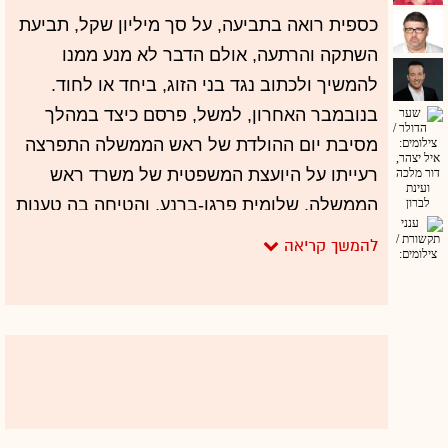
כספית רואה בתביעה, על סך מיליון שקל, תביעת
השתקה והרתעה, אולם הדבר לא מנע ממנו
להמשיך ולכתוב נגד בני הזוג, ביחד או לחוד.
בנובמבר האחרון, למשל, פרסם כיצד במהלך
מסיבת יום ההולדת של ראש הממשלה התפרצה
רעייתו על היועצת המשפטית של משרד ראש
הממשלה, שלומית פרגו-ברנע, והטיחה בה טענות
שונות לעיני כל המוזמנים. "מה שלי מפריע", סיכם
כספית בטורו, "זה שהסיפור לא יצא עד עכשיו.
הוא אירע לפני 11 ימים מלאים לעיני עדים רבים.
הוא ידוע ללא מעט עיתונאים. אבל הם, אנחנו, לא
מפרסמים. אז הנה, פרסמתי. על החיים ועל
המוות".
אפשר לדמיין מה היה אומר נתניהו לאלי עזור,