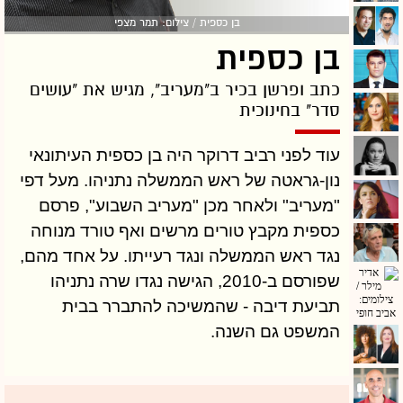
בן כספית / צילום: תמר מצפי
בן כספית
כתב ופרשן בכיר ב"מעריב", מגיש את "עושים
סדר" בחינוכית
עוד לפני רביב דרוקר היה בן כספית העיתונאי
נון-גראטה של ראש הממשלה נתניהו. מעל דפי
"מעריב" ולאחר מכן "מעריב השבוע", פרסם
כספית מקבץ טורים מרשים ואף טורד מנוחה
נגד ראש הממשלה ונגד רעייתו. על אחד מהם,
שפורסם ב-2010, הגישה נגדו שרה נתניהו
תביעת דיבה - שהמשיכה להתברר בבית
המשפט גם השנה.