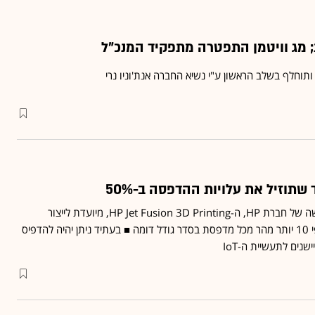
וזיל את עלויות ההדפסה ב-50%
מדפסת התלת-ממד החדשה של חברת HP, ה-HP Jet Fusion 3D Printing, מיועדת לייצור
תעשייתי ומסחרי ופועלת פי 10 יותר מהר מכל מדפסת בסדר גודל דומה ■ בעתיד ניתן יהיה להדפיס
נים לתעשיית ה-IoT