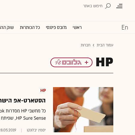
ראשי
גלובס פיננסי
כל הכותרות
שוק ההו
עמוד הבית
חברות
HP
HP
הסטארט-אפ הישראל
HP Sure Sense, שפיתח הסטארט-אפ הישראלי
יסמין יבלונקו
28.05.2019