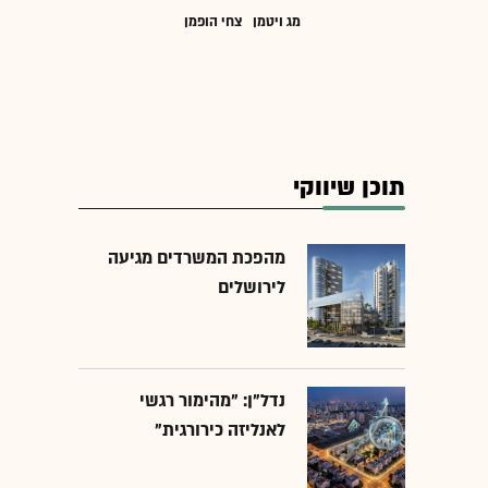
מג ויטמן
צחי הופמן
תוכן שיווקי
מהפכת המשרדים מגיעה
לירושלים
נדל"ן: "מהימור רגשי
לאנליזה כירורגית"