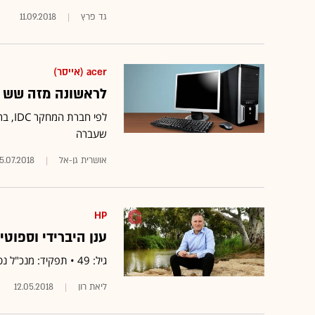
גד פרץ
11.09.2018
acer (אייסר)
לראשונה מזה שש ש
שעברה
אושרית גן-אל
15.07.2018
HP
ענן היברידי וספוטי
גיל: 49 • תפקיד: מנכ"ל נטאפ ישראל, העוסקת בניהול אחסון ומאגרי נתונים
ליאת רון
12.05.2018