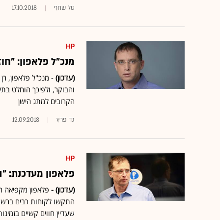
טל שחף
17.10.2018
HP
מנכ"ל פלאפון: "חו
(עדכון)
והבוקר, ולפיכך הוחלט בתי
הקרובים למתג הישן
גד פרץ
12.09.2018
HP
פלאפון מעדכנת: "ה
(עדכון) -
התקשו לקוחות רבים ברשת 
שעדיין חווים קשיים בזמינו