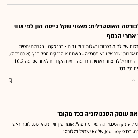
ורסה האוסטרלית: מאזני שקל גייסה הון לפי שווי
ות שקילה מורכבות ובעלות דיוק גבוה • בהנפקה - הגדולה יחסית
 אחרות שהנפיקו באוסטרליה - השתתפו הבנקים מריל לינץ' (אוסטרליה),
HSBC וג'יי.פי מורגן • החברה תתחיל להיסחר רשמית בבורסה בימים הקרובים לאחר שגייסה 10.2
ת "גלובס"
18.1
ת עומק הטכנולוגיה בכל מקום"
לל עומק הטכנולוגיה שקיימת פה", אומר שיין וול, מנהל טכנולוגיה ראשי