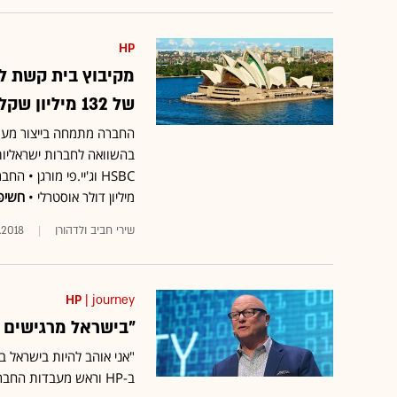
HP
מקיבוץ בית קשת לב
של 132 מיליון שקל אחרי הכסף
החברה מתמחה בייצור מערכ
בהשוואה לחברות ישראליות
מיליון דולר אוסטרלי •
חשיפ
שירי חביב ולדהורן
1.2018
HP
| journey
"בישראל מרגישים א
"אני אוהב להיות בישראל בג
ב-HP וראש מעבדות החברה, בכנס Journey של EY ישראל ו"גלובס"