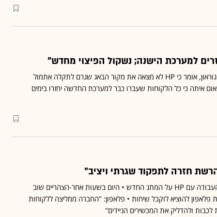
זרים למערכת הישנה; נשקול הפיצוי מחדש"
- מנכ"ל פלאפון, רן גוראון, אומר כי HP לא מצאה את מקור הבאג שגרם לתקלה אתמול
אום איתה כי כל הלקוחות שעברו כבר למערכת החדשה יחזרו בימים
רשת חזרה לתפקוד שגרתי ויציב"
פלאפון מקפיאה העבודה עם HP על המתג החדש • היום בשעות אחר-הצהריים שוב
פלאפון להוציא לוקבל שיחות • פלאפון: "החברה ממליצה ללקוחות
ת לכבות ולהדליק את המכשירים הניידים"