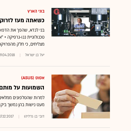
בוני הארץ
כשאתה מעז לזרוק מ
בני לנדא, שהפך את הדפוס
טכנולוגיית ננו-גרפיקה • "
מצליחים, כי חלק מהפרויקט
יעל בן ישראל
19.04.2018
אסוס (ASUS)
השמועות על מותם 
למרות שהטלפונים ממלאים כ
מעט נישות בהן נמשך ביקו
דובי בן גדליהו
17.12.2017