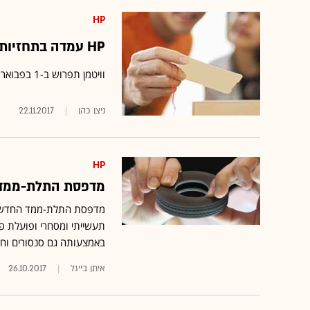
HP
HP עמדה בתחזיות; מג וויטמן התפטרה מתפקיד המנכ"ל
וויטמן תפרוש ב-1 בפבואר ותוחלף בשלב הראשון ע"י נשיא החברה אנת'וניו נרי
ניצן כהן
22.11.2017
HP
מדפסת התלת-ממד שת
באמצעותה גם סנסורים וחייש
איתן בייגל
26.10.2017