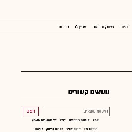
דעות
שיווק ופרסום
מגזין G
תרבות
וול סטריט ג'ורנל
נושאים קשורים
חפש
אפל
דוחות כספיים
דולר
דל מחשבים (Dell)
לפטופ
הטבות מס
זיהום אוויר
חברות הייטק