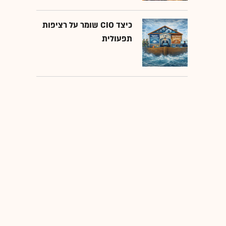
כיצד CIO שומר על רציפות
תפעולית