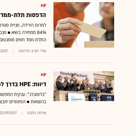
HP
הדפסות תלת-ממד: HP הפילה את מניות החברות המתחר
התלת-ממד חווים מומנטום מ
שירי חביב-ולדהורן
.2017
HP
דיווח: HPE בדרך לפיטורי ענק של כ-10% מכוח העבודה שלה
בהוצאות ■ הפיטורים יתבצ
שירות גלובס
22.09.2017