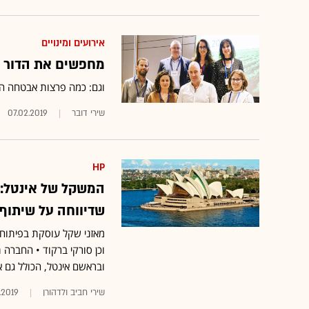
אירועים ומינויים
מחפשים את הדור 
וגם: כמה פרצות אבטחה ה
שירי דובר
07.02.2019
HP
שדיווחה על שיתוף 
מאזני שקל עוסקת בפיתוח ו
וכן סורקי ברקוד • החברה
ובראשם אינטל, הכולל גם את Dell, HP, JD.com, וריפון וחברו
שירי חביב ולדהורן
1.2019