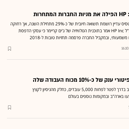
ות
למרות הירידה, מניית סטרטסיס עדיין רושמת תשואה חיובית של כ-29% מתחילת השנה, אך רחוקה
84% ממחירה בשיא ■ מנכ"ל HP Inc אמר בתוכנית הטלוויזיה של ג'ים קריימר כי עסקי הדפסת
שמעותי, ובמקביל החברה פרסמה תחזיות טובות ל-2018
16.10
"בלומברג": ענקית המחשוב בדרך לפטר לפחות 5,000 עובדים, כחלק מהניסיון לקצץ
עו בארה"ב ובמקומות נוספים בעולם