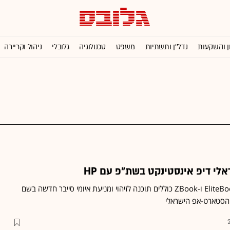
ן והשקעות
נדל''ן ותשתיות
משפט
טכנולוגיה
גלובלי
ניהול וקריירה
י דיפ אינסטינקט בשת"פ עם HP
כל מחשבי HP מסדרות EliteBook ו-ZBook כוללים תוכנה לזיהוי ומניעת איומי סייבר חדשה בשם