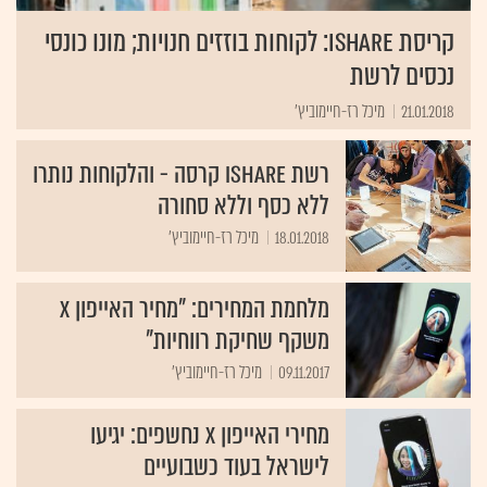
קריסת iShare: לקוחות בוזזים חנויות; מונו כונסי
נכסים לרשת
21.01.2018
מיכל רז-חיימוביץ'
רשת iShare קרסה - והלקוחות נותרו
ללא כסף וללא סחורה
18.01.2018
מיכל רז-חיימוביץ'
מלחמת המחירים: "מחיר האייפון X
משקף שחיקת רווחיות"
09.11.2017
מיכל רז-חיימוביץ'
מחירי האייפון X נחשפים: יגיעו
לישראל בעוד כשבועיים