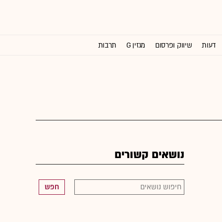
דעות
שיווק ופרסום
מגזין G
תרבות
וול סטריט ג'ורנל
נושאים קשורים
חפש