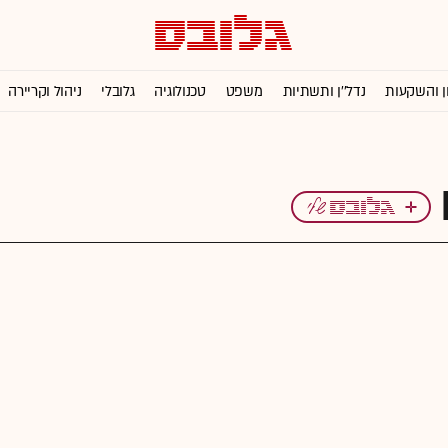
ן והשקעות
נדל''ן ותשתיות
משפט
טכנולוגיה
גלובלי
ניהול וקריירה