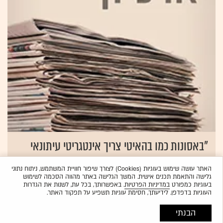
"באסונות כמו בהאיטי צריך אינטגריטי עיתונאי
אבל גם יושר אנושי"
האתר עושה שימוש בעוגיות (Cookies) לצורך שיפור חוויית המשתמש, ניתוח נתוני
09.02.2010
לי-אור אברבך
גלישה והתאמת תכנים אישית. המשך הגלישה באתר מהווה הסכמה לשימוש
בעוגיות כמפורט
במדיניות הפרטיות
. באפשרותך, בכל עת, לשנות את הגדרות
העוגיות בדפדפן. לידיעתך, חסימת עוגיות תשפיע על תפקוד האתר.
הבנתי