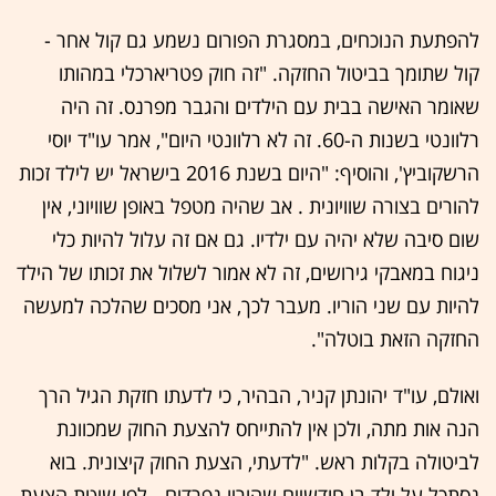
להפתעת הנוכחים, במסגרת הפורום נשמע גם קול אחר -
קול שתומך בביטול החזקה. "זה חוק פטריארכלי במהותו
שאומר האישה בבית עם הילדים והגבר מפרנס. זה היה
רלוונטי בשנות ה-60. זה לא רלוונטי היום", אמר עו"ד יוסי
הרשקוביץ', והוסיף: "היום בשנת 2016 בישראל יש לילד זכות
להורים בצורה שוויונית . אב שהיה מטפל באופן שוויוני, אין
שום סיבה שלא יהיה עם ילדיו. גם אם זה עלול להיות כלי
ניגוח במאבקי גירושים, זה לא אמור לשלול את זכותו של הילד
להיות עם שני הוריו. מעבר לכך, אני מסכים שהלכה למעשה
החזקה הזאת בוטלה".
ואולם, עו"ד יהונתן קניר, הבהיר, כי לדעתו חזקת הגיל הרך
הנה אות מתה, ולכן אין להתייחס להצעת החוק שמכוונת
לביטולה בקלות ראש. "לדעתי, הצעת החוק קיצונית. בוא
נסתכל על ילד בן חודשיים שהוריו נפרדים - לפי שיטת הצעת