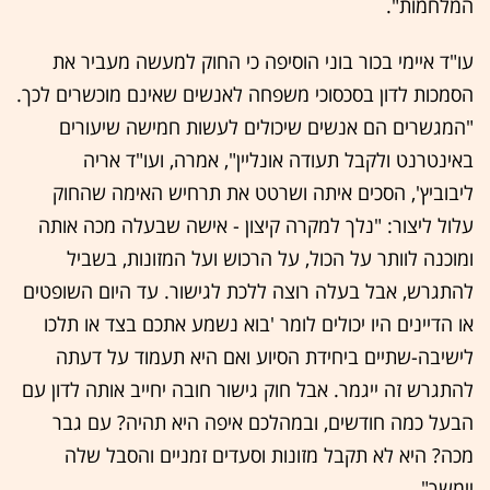
המלחמות".
עו"ד איימי בכור בוני הוסיפה כי החוק למעשה מעביר את
הסמכות לדון בסכסוכי משפחה לאנשים שאינם מוכשרים לכך.
"המגשרים הם אנשים שיכולים לעשות חמישה שיעורים
באינטרנט ולקבל תעודה אונליין", אמרה, ועו"ד אריה
ליבוביץ', הסכים איתה ושרטט את תרחיש האימה שהחוק
עלול ליצור: "נלך למקרה קיצון - אישה שבעלה מכה אותה
ומוכנה לוותר על הכול, על הרכוש ועל המזונות, בשביל
להתגרש, אבל בעלה רוצה ללכת לגישור. עד היום השופטים
או הדיינים היו יכולים לומר 'בוא נשמע אתכם בצד או תלכו
לישיבה-שתיים ביחידת הסיוע ואם היא תעמוד על דעתה
להתגרש זה ייגמר. אבל חוק גישור חובה יחייב אותה לדון עם
הבעל כמה חודשים, ובמהלכם איפה היא תהיה? עם גבר
מכה? היא לא תקבל מזונות וסעדים זמניים והסבל שלה
יימשך".