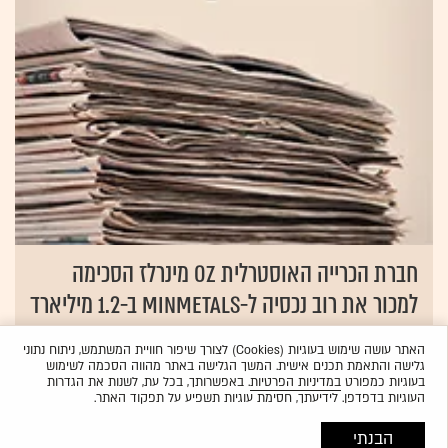
חברת הכרייה האוסטרלית Oz מינרלז הסכימה
למכור את רוב נכסיה ל-Minmetals ב-1.2 מיליארד
דולר
האתר עושה שימוש בעוגיות (Cookies) לצורך שיפור חוויית המשתמש, ניתוח נתוני
01.04.2009
שירה חורש
גלישה והתאמת תכנים אישית. המשך הגלישה באתר מהווה הסכמה לשימוש
בעוגיות כמפורט
במדיניות הפרטיות
. באפשרותך, בכל עת, לשנות את הגדרות
העוגיות בדפדפן. לידיעתך, חסימת עוגיות תשפיע על תפקוד האתר.
הבנתי