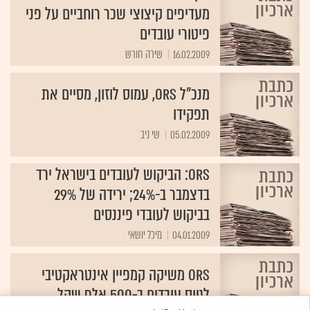
מעדיפים קיצוצי שכר רוחביים על פני
פיטורי עובדים
16.02.2009
שירה חורש
מנכ"ל ORS, עמוס לוזון, מסיים את
תפקידו
05.02.2009
שי ניב
ORS: הביקוש לעובדים בישראל ירד
בדצמבר ב-24%; ירידה של 29%
בביקוש לעובדי פיננסים
04.01.2009
מיכל יושאי
ORS משיקה קמפיין אינטראקטיבי
לגיוס עובדים ב-500 אלף שקל