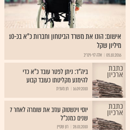
אישום: הונו את משרד הביטחון וחברות כ"א בכ-10
מיליון שקל
05.10.2016
אלה לוי-וינריב
ביה"ד: ניתן לפטר עובד כ"א כדי
להימנע מקליטתו כעובד קבוע
16.09.2010
יוסי וינשטוק עוזב את שומרה לאחר 7
שנים כמנכ"ל
28.01.2010
רון שטיין