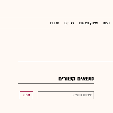
דעות
שיווק ופרסום
מגזין G
תרבות
וול סטריט ג'ורנל
נושאים קשורים
חפש