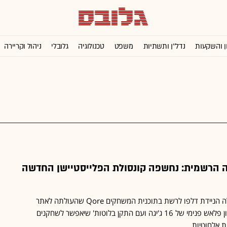
ן והשקעות
נדל''ן ותשתיות
משפט
טכנולוגיה
גלובלי
ניהול וקריירה
זה הרשמית: נחשפה קונסולת הפלייסטיישן החדשה
פרטים חדשים על הקונסולה הניידת דלפו לרשת בתוכנית המשחקים Qore שהעולתה לאתר
YouTube ■ תגיע עם זיכרון פלאש פנימי של 16 ג'יגה ועם התקן בלוטות' שיאפשר לשחקנים
ת אלחוטיות