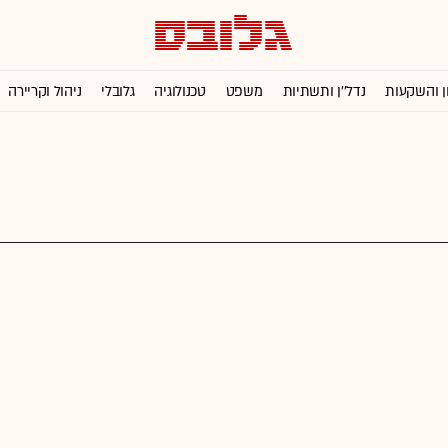
ן והשקעות
נדל''ן ותשתיות
משפט
טכנולוגיה
גלובלי
ניהול וקריירה