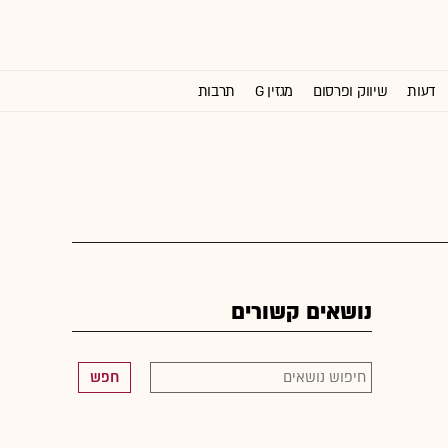
דעות
שיווק ופרסום
מגזין G
תרבות
וול סטריט ג'ורנל
נושאים קשורים
חפש