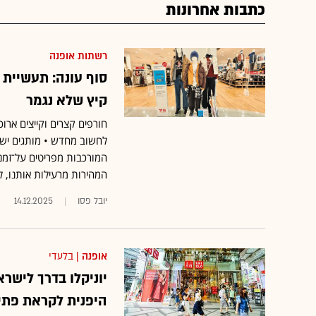
כתבות אחרונות
רשתות אופנה
סוף עונה: תעשיית
קיץ שלא נגמר
חורפים קצרים וקייצים אר
לחשוב מחדש • מותגים ישרא
המורכבות מפריטים על־זמני
המהירות מרעילות אותנו, לא
יובל פסו
14.12.2025
אופנה
| בלעדי
יוניקלו בדרך לישרא
היפנית לקראת פתי