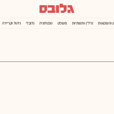
ן והשקעות
נדל''ן ותשתיות
משפט
טכנולוגיה
גלובלי
ניהול וקריירה