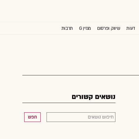
דעות
שיווק ופרסום
מגזין G
תרבות
וול סטריט ג'ורנל
נושאים קשורים
חפש