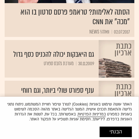
הסתה לאלימות? טראמפ פרסם סרטון בו הוא
"מכה" את CNN
02.07.2017
וואלה! NEWS
גם היאבקות יכולה להכניס כסף גדול
30.11.2009
מערכת גלובס ספורט
ענף ספורט שולי ביותר, וגם רווחי
ביותר
האתר עושה שימוש בעוגיות (Cookies) לצורך שיפור חוויית המשתמש, ניתוח נתוני
25.02.2009
מערכת גלובס ספורט
גלישה והתאמת תכנים אישית. המשך הגלישה באתר מהווה הסכמה לשימוש
בעוגיות כמפורט
במדיניות הפרטיות
. באפשרותך, בכל עת, לשנות את הגדרות
העוגיות בדפדפן. לידיעתך, חסימת עוגיות תשפיע על תפקוד האתר.
הבנתי