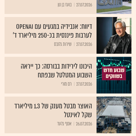
27.07.2026
בועז בן נון
דיווח: אנבידיה במגעים עם OpenAI
לערבות פיננסית בכ-250 מיליארד ד'
27.07.2026
שירות גלובס
היכונו לירידות בבורסה: כך ייראה
השבוע המטלטל שבפתח
27.07.2026
רם מורי
האוצר מבטל מענק של 1.3 מיליארד
שקל לאינטל
26.07.2026
אסף גלעד