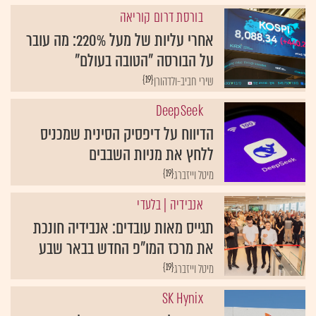
בורסת דרום קוריאה
אחרי עליות של מעל 220%: מה עובר
על הבורסה "הטובה בעולם"
{19}
שירי חביב-ולדהורן
DeepSeek
הדיווח על דיפסיק הסינית שמכניס
ללחץ את מניות השבבים
{19}
מיטל וייזברג
אנבידיה
| בלעדי
תגייס מאות עובדים: אנבידיה חונכת
את מרכז המו"פ החדש בבאר שבע
{19}
מיטל וייזברג
SK Hynix