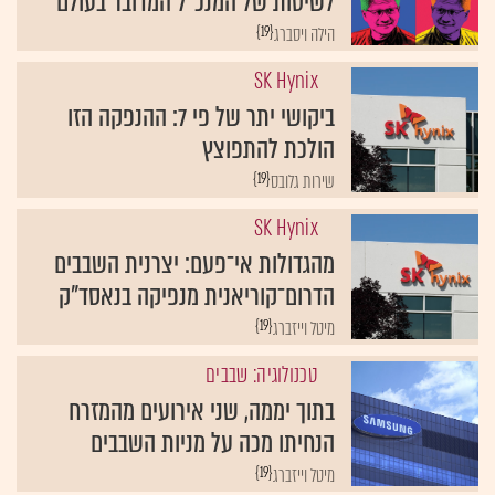
לשיטות של המנכ״ל המדובר בעולם
{19}
הילה ויסברג
SK Hynix
ביקושי יתר של פי 7: ההנפקה הזו
הולכת להתפוצץ
{19}
שירות גלובס
SK Hynix
מהגדולות אי־פעם: יצרנית השבבים
הדרום־קוריאנית מנפיקה בנאסד"ק
{19}
מיטל וייזברג
טכנולוגיה: שבבים
בתוך יממה, שני אירועים מהמזרח
הנחיתו מכה על מניות השבבים
{19}
מיטל וייזברג