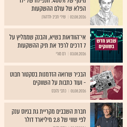
מינוף של 400%: הנפילה של ילד
הפלא של עולם ההשקעות
02.08.2026
שירי חביב-ולדהורן
אי־הוודאות בשיא, והבנק שממליץ על
7 דרכים לרפד את תיק ההשקעות
03.08.2026
רם מורי
הבכיר שרואה הזדמנות בסקטור חבוט
- ועוד כתבות על השווקים
01.08.2026
כתבי גלובס
חברת השבבים מקריית גת בגיוס ענק
לפי שווי של 2.8 מיליארד דולר