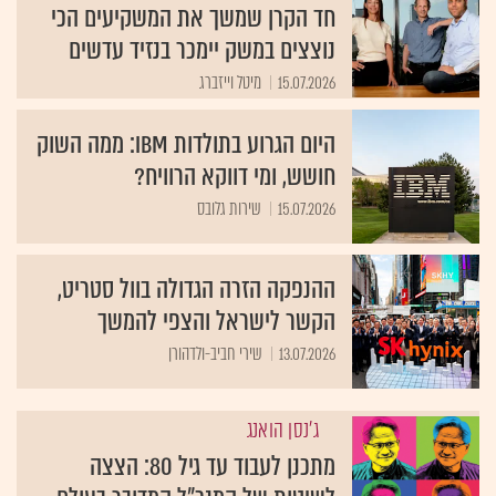
חד הקרן שמשך את המשקיעים הכי
נוצצים במשק יימכר בנזיד עדשים
15.07.2026
מיטל וייזברג
היום הגרוע בתולדות IBM: ממה השוק
חושש, ומי דווקא הרוויח?
15.07.2026
שירות גלובס
ההנפקה הזרה הגדולה בוול סטריט,
הקשר לישראל והצפי להמשך
13.07.2026
שירי חביב-ולדהורן
ג'נסן הואנג
מתכנן לעבוד עד גיל 80: הצצה