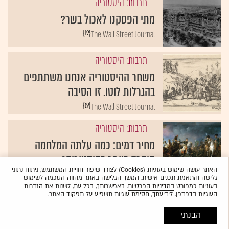
תרבות: היסטוריה
מתי הפסקנו לאכול בשר?
{19}
The Wall Street Journal
תרבות: היסטוריה
משחר ההיסטוריה אנחנו משתתפים
בהגרלות לוטו. זו הסיבה
{19}
The Wall Street Journal
תרבות: היסטוריה
מחיר דמים: כמה עלתה המלחמה
היקרה ביותר בהיסטוריה?
האתר עושה שימוש בעוגיות (Cookies) לצורך שיפור חוויית המשתמש, ניתוח נתוני
{19}
The Wall Street Journal
גלישה והתאמת תכנים אישית. המשך הגלישה באתר מהווה הסכמה לשימוש
בעוגיות כמפורט
במדיניות הפרטיות
. באפשרותך, בכל עת, לשנות את הגדרות
העוגיות בדפדפן. לידיעתך, חסימת עוגיות תשפיע על תפקוד האתר.
הבנתי