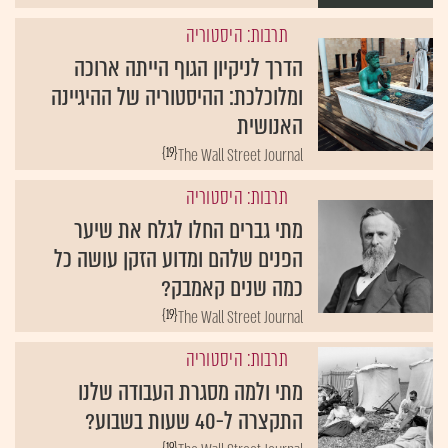
תרבות: היסטוריה
הדרך לניקיון הגוף הייתה ארוכה
ומלוכלכת: ההיסטוריה של ההיגיינה
האנושית
{19}
The Wall Street Journal
תרבות: היסטוריה
מתי גברים החלו לגלח את שיער
הפנים שלהם ומדוע הזקן עושה כל
כמה שנים קאמבק?
{19}
The Wall Street Journal
תרבות: היסטוריה
מתי ולמה מסגרת העבודה שלנו
התקצרה ל-40 שעות בשבוע?
{19}