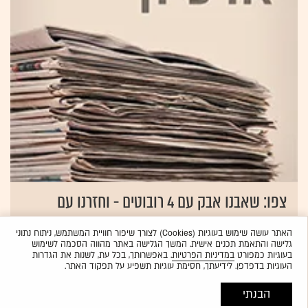
צפו: שאבנו אבק עם 4 רובוטים - וחזרנו עם
המלצות
האתר עושה שימוש בעוגיות (Cookies) לצורך שיפור חוויית המשתמש, ניתוח נתוני
11.10.2011
צחי הופמן
גלישה והתאמת תכנים אישית. המשך הגלישה באתר מהווה הסכמה לשימוש
בעוגיות כמפורט
במדיניות הפרטיות
. באפשרותך, בכל עת, לשנות את הגדרות
העוגיות בדפדפן. לידיעתך, חסימת עוגיות תשפיע על תפקוד האתר.
הבנתי