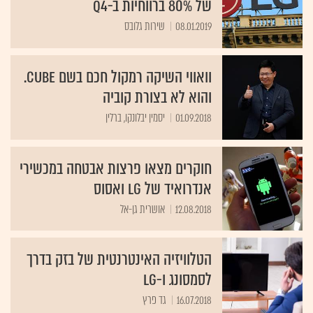
של 80% ברווחיות ב-Q4
08.01.2019
שירות גלובס
וואווי השיקה רמקול חכם בשם Cube.
והוא לא בצורת קוביה
01.09.2018
יסמין יבלונקו, ברלין
חוקרים מצאו פרצות אבטחה במכשירי
אנדרואיד של LG ואסוס
12.08.2018
אושרית גן-אל
הטלוויזיה האינטרנטית של בזק בדרך
לסמסונג ו-LG
16.07.2018
גד פרץ