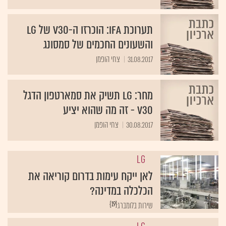
תערוכת IFA: הוכרזו ה-V30 של LG
והשעונים החכמים של סמסונג
31.08.2017
צחי הופמן
מחר: LG תשיק את סמארטפון הדגל
V30 - זה מה שהוא יציע
30.08.2017
צחי הופמן
LG
לאן ייקח עימות בדרום קוריאה את
הכלכלה במדינה?
{19}
שירות בלומברג