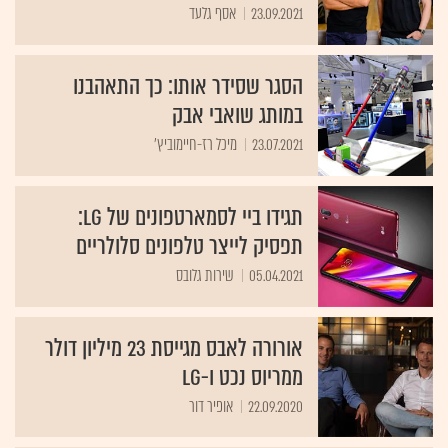
23.09.2021
אסף גלעד
הסגר שסידר אותו: כך התאהבנו
במותג שואבי אבק
23.07.2021
מיכל רז-חיימוביץ'
תגידו ביי לסמארטפונים של LG:
תפסיק לייצר טלפונים סלולריים
05.04.2021
שירות גלובס
אורורה לאבס מגייסת 23 מיליון דולר
ממריוס נכט ו-LG
22.09.2020
אופיר דור