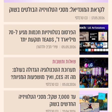
לקראת המונדיאל: מסכי הטלוויזיה הבולטים בשוק
17.05.2026
נבו טרבלסי
הפרסום בטלוויזיות חכמות מגיע ל-70
מיליארד ד', Teads תוקעת יתד
05.05.2026
שירי חביב-ולדהורן
שאלות ותשובות
תערוכת הטכנולוגיה הגדולה בעולם:
מה זה CES, ואיך מושפעות המניות?
05.01.2026
נבו טרבלסי
עד 7,000 שקל: מסכי הטלוויזיה
החדשים בשוק
23.06.2024
נבו טרבלסי