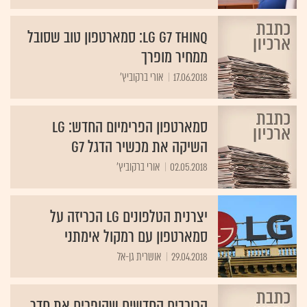
LG G7 ThinQ: סמארטפון טוב שסובל
ממחיר מופרך
17.06.2018
אורי ברקוביץ'
סמארטפון הפרימיום החדש: LG
השיקה את מכשיר הדגל G7
02.05.2018
אורי ברקוביץ'
יצרנית הטלפונים LG הכריזה על
סמארטפון עם רמקול אימתני
29.04.2018
אושרית גן-אל
הכוכבים החדשים שהופכים את חדר