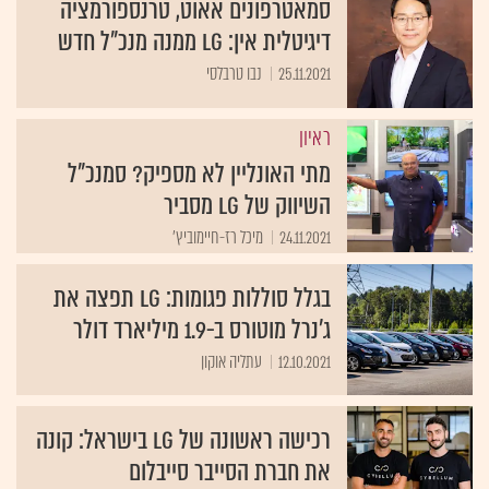
סמאטרפונים אאוט, טרנספורמציה
דיגיטלית אין: LG ממנה מנכ"ל חדש
25.11.2021
נבו טרבלסי
ראיון
מתי האונליין לא מספיק? סמנכ"ל
השיווק של LG מסביר
24.11.2021
מיכל רז-חיימוביץ'
בגלל סוללות פגומות: LG תפצה את
ג'נרל מוטורס ב-1.9 מיליארד דולר
12.10.2021
עתליה אוקון
רכישה ראשונה של LG בישראל: קונה
את חברת הסייבר סייבלום