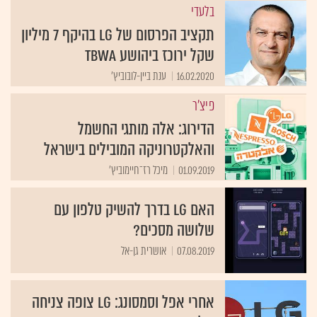
בלעדי
תקציב הפרסום של LG בהיקף 7 מיליון
שקל ירוכז ביהושע TBWA
16.02.2020
ענת ביין-לובוביץ'
פיצ'ר
הדירוג: אלה מותגי החשמל
והאלקטרוניקה המובילים בישראל
01.09.2019
מיכל רז־חיימוביץ'
האם LG בדרך להשיק טלפון עם
שלושה מסכים?
07.08.2019
אושרית גן-אל
אחרי אפל וסמסונג: LG צופה צניחה