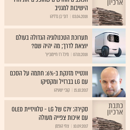
הישיבות למגניב
03.04.2018
דובי בן גדליהו
תערוכת הטכנולוגיה הגדולה בעולם
יוצאת לדרך; מה יהיה שם?
07.01.2018
מיכל רז חיימוביץ'
וונטייז מזנקת ב-6%: חתמה על הסכם
עם LG בברזיל ומקסיקו
15.10.2017
קובי ישעיהו
סקירה: C7Y של LG - טלוויזיית OLED
עם איכות צפייה מעולה
10.09.2017
צחי הופמן