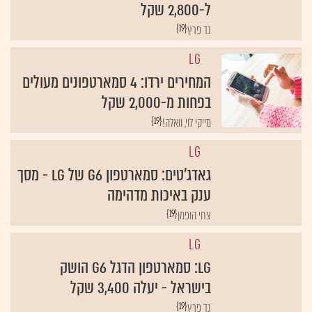
ל-2,800 שקל
{19}
גד פרץ
LG
המחירים ירדו: 4 סמארטפונים מעולים
בפחות מ-2,000 שקל
{19}
מייקי לוי, וואלה!
LG
גאדג'טים: סמארטפון G6 של LG - מסך
ענק באיכות מדהימה
{19}
צחי הופמן
LG
LG: סמארטפון הדגל G6 הושק
בישראל - יעלה 3,400 שקל
{19}
גד פרץ