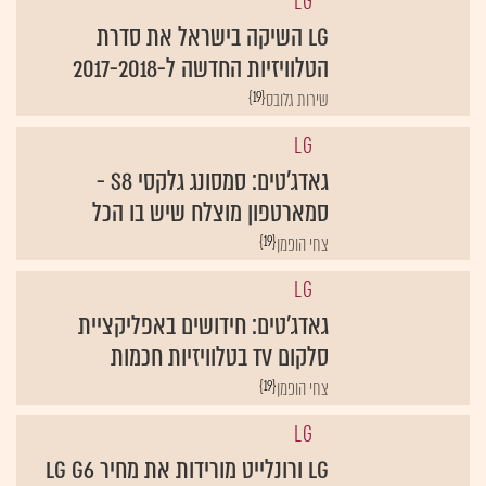
LG
LG השיקה בישראל את סדרת
הטלוויזיות החדשה ל-2017-2018
{19}
שירות גלובס
LG
גאדג'טים: סמסונג גלקסי S8 -
סמארטפון מוצלח שיש בו הכל
{19}
צחי הופמן
LG
גאדג'טים: חידושים באפליקציית
סלקום TV בטלוויזיות חכמות
{19}
צחי הופמן
LG
LG ורונלייט מורידות את מחיר LG G6