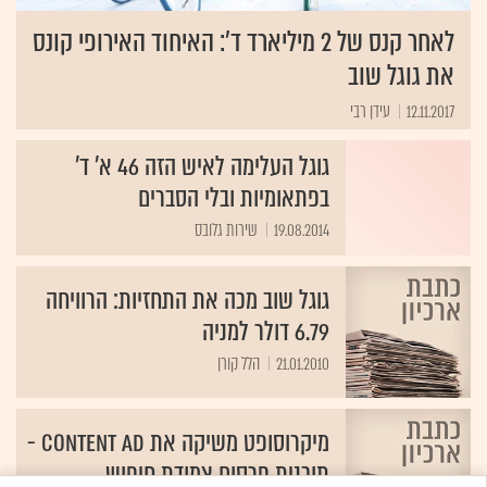
לאחר קנס של 2 מיליארד ד': האיחוד האירופי קונס
את גוגל שוב
12.11.2017
עידן רבי
גוגל העלימה לאיש הזה 46 א' ד'
בפתאומיות ובלי הסברים
19.08.2014
שירות גלובס
גוגל שוב מכה את התחזיות: הרוויחה
6.79 דולר למניה
21.01.2010
הלל קורן
מיקרוסופט משיקה את Content Ad -
תוכנית פרסום צמודת חיפוש