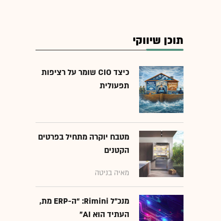
תוכן שיווקי
כיצד CIO שומר על רציפות
תפעולית
מטבח יוקרה מתחיל בפרטים
הקטנים
מאיה בניטה
מנכ״ל Rimini: “ה-ERP מת,
העתיד הוא AI"