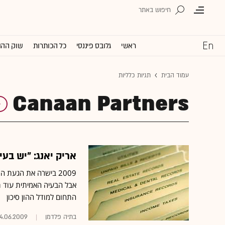
ראשי
גלובס פיננסי
כל הכותרות
שוק ההו
עמוד הבית
תגיות כלליות
Canaan Partners
אריק יאנג: "יש בע
2009 בישרה את הגעת 
אבל הבעיה האמיתית עוד ת
התחום למודל ההון סיכון
בתיה פלדמן
14.06.2009