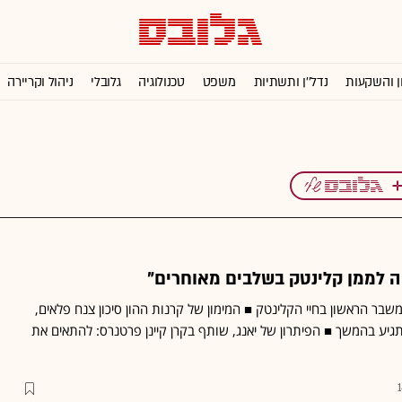
ן והשקעות
נדל''ן ותשתיות
משפט
טכנולוגיה
גלובלי
ניהול וקריירה
יה לממן קלינטק בשלבים מאוחרים"
המשבר הראשון בחיי הקלינטק ■ המימון של קרנות ההון סיכון צנח פלאים,
גיע בהמשך ■ הפיתרון של יאנג, שותף בקרן קיינן פרטנרס: להתאים את