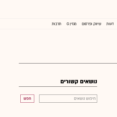
דעות
שיווק ופרסום
מגזין G
תרבות
וול סטריט ג'ורנל
נושאים קשורים
חפש