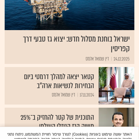
ישראל בוחנת מסלול חדש: יצוא גז טבעי דרך
קפריסין
24.12.2025
דין שמואל אלמס
קטאר יצאה למהלך דרמטי ביום
הבחירות לנשיאות ארה"ב
17.11.2024
דין שמואל אלמס
התוכנית של קטר להחזיק ב־25%
משוק הגז הנוזלי העולמי
05.03.2024
דין שמואל אלמס
האתר עושה שימוש בעוגיות (Cookies) לצורך שיפור חוויית המשתמש, ניתוח נתוני