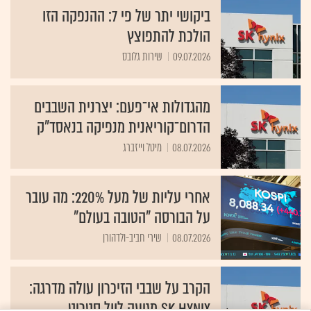
ביקושי יתר של פי 7: ההנפקה הזו
הולכת להתפוצץ
09.07.2026
שירות גלובס
מהגדולות אי־פעם: יצרנית השבבים
הדרום־קוריאנית מנפיקה בנאסד"ק
08.07.2026
מיטל וייזברג
אחרי עליות של מעל 220%: מה עובר
על הבורסה "הטובה בעולם"
08.07.2026
שירי חביב-ולדהורן
הקרב על שבבי הזיכרון עולה מדרגה:
SK Hynix מגיעה לוול סטריט