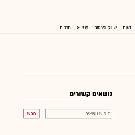
דעות
שיווק ופרסום
מגזין G
תרבות
וול סטריט ג'ורנל
נושאים קשורים
חפש