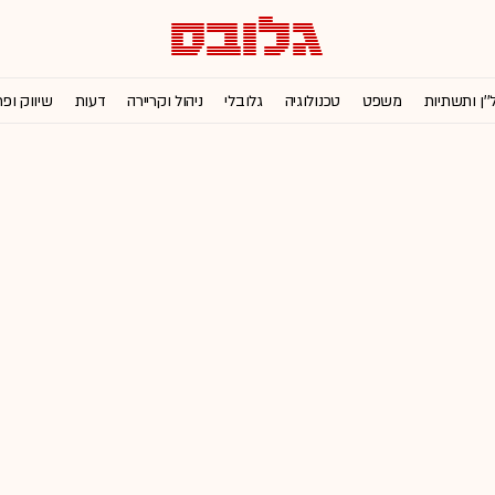
''ן ותשתיות
משפט
טכנולוגיה
גלובלי
ניהול וקריירה
דעות
שיווק ופ