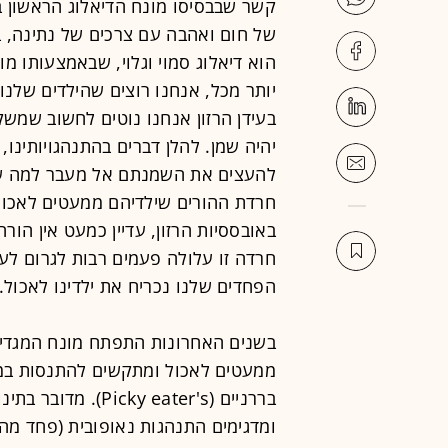
קשר שבבסיסו מונח הדיאלוג הראשון בי
של חום ואהבה עם צרכים של נתינה, ב
הוא דיאלוג סמוי וגלוי, שבאמצעותו מו
יותר מכל, אנחנו רוצים שהילדים שלנו 
בעידן הרזון אנחנו נוטים לחשוב שמשק
יהיה שמן. להלן דברים בהתנהגויותינו
להעצים את השמנתם אל מעבר למה שה
חרדת ההורים שילדיהם ממעטים לאכול -
באובססיות הרזון, עדיין כמעט אין הור
חרדה זו עלולה פעמים רבות לגרום לע
הפחדים שלנו נכריח את ילדינו לאכול.
בשנים האחרונות התפתח מונח המגדיר 
ממעטים לאכול ומתקשים להתנסות במא
בררניים (ky eater's
ומדגימים התנהגות נאופובית (פחד מהת