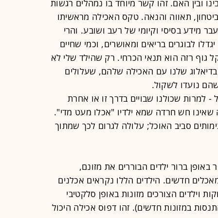
נו ובין האם. זהו קשר מיוחד בו נמהלים רגשות
יטחון, תאווה והנאה. טקס האכילה מראשיתו
עבר מידע בסיסי וקיומי של רעב ושובע. והרי
יגדלו לבוגרים בריאים ומאושרים, וכמי שחיים
ל גוף רזה הוא תנאי הכרחי. רק שהילד שלי לא
, בדיאלוג שלנו עם האכילה שלהם, שעלולים
ם נועדו לשקול.
 למרות שכולנו שבויים בדרך זו או אחרת
ה שאינו חש חרדה שמא ילדיו "אכלו מעט מדי".
ימותים סביב האוכל; עלולה לגרום לכך שמתוך
באופן ברור ילדים הבוררים את מזונם,
כלים חדשים. הילדים הללו נקראים אכלנים
Pic). מדובר בתינוקות וילדים הצורכים מזונות באופן סלקטיבי
נסות במזונות חדשים). זהו דפוס אכילה היכול