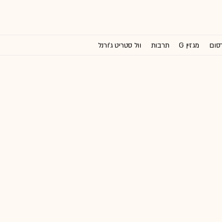
רסום
מגזין G
תרבות
וול סטריט ג'ורנל